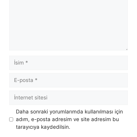
İsim
E-
posta
İnternet
sitesi
Daha sonraki yorumlarımda kullanılması için
adım, e-posta adresim ve site adresim bu
tarayıcıya kaydedilsin.