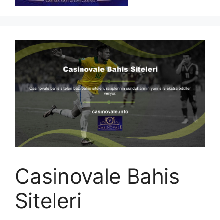
Casinovale Bahis
Siteleri