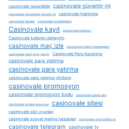
casinovale güvenlir mi
casinovale güvenilirlik
casinovale hakkında
casinovale güvenmek güvenli mi
casinovale hesabı
casinovale i̇ncelemeleri
Casinovale kayıt
casinovale kullanıcı
Casinovale kullanıcı deneyimi
casinovale maç izle
casinovale mobil incelemeleri
Casinovale Para Kazanma
casinovale nasıl giriş yapılır
casinovale para yatirma
casinovale para yatırma
casinovale para yatırma yöntemi
casinovale promosyon
casinovale promosyon kodu
casinovale sanal kart
casinovale sitesi
casinovale sistem kusursuz
casinovale slot oyunları
casinovale sosyal medya hesapları
casinovale spor bahisçisi
casinovale telegram
casinovale tv