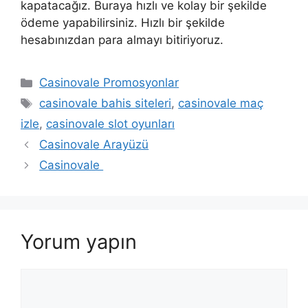
kapatacağız. Buraya hızlı ve kolay bir şekilde
ödeme yapabilirsiniz. Hızlı bir şekilde
hesabınızdan para almayı bitiriyoruz.
Kategoriler
Casinovale Promosyonlar
Etiketler
casinovale bahis siteleri
,
casinovale maç
izle
,
casinovale slot oyunları
Casinovale Arayüzü
Casinovale
Yorum yapın
Yorum