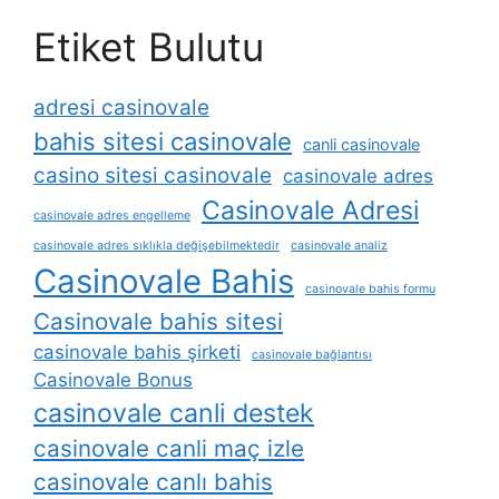
Etiket Bulutu
adresi casinovale
bahis sitesi casinovale
canli casinovale
casino sitesi casinovale
casinovale adres
Casinovale Adresi
casinovale adres engelleme
casinovale adres sıklıkla değişebilmektedir
casinovale analiz
Casinovale Bahis
casinovale bahis formu
Casinovale bahis sitesi
casinovale bahis şirketi
casinovale bağlantısı
Casinovale Bonus
casinovale canli destek
casinovale canli maç izle
casinovale canlı bahis