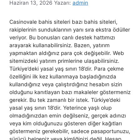
Haziran 13, 2026
Yazarı:
admin
Casinovale bahis siteleri bazı bahis siteleri,
rakiplerinin sunduklarının yanı sıra ekstra ödüller
veriyor. Bu bonusları canlı destek hattımızı
arayarak kullanabilirsiniz. Bazen, yatırım
yapmaktan aldığınız para çok değişebilir. Web
sitemizdeki yatırım primlerine ulaşabilirsiniz.
Türkiye’deki yasal yaş sınırı 18’dir. Para çekme
özelliğini ilk kez kullanmaya başladığınızda
kullandığınız veya çalıştırdığınız hesabın sizin
olduğunu kanıtlayan bazı makaleler göstermeniz
gerekir. Bu tek zamanlı bir istek. Türkiye’deki
yasal yaş sınırı 18’dir. Yeterince yaşlı olup
olmadığınızdan emin değilseniz, gerçek adınızı
veya kim olduğunuzu gösteren diğer kağıtları
göstermeniz gerekebilir, sadece pasaportunuzu,
sürücü belgeniz veya kimliğinizi değil. Hesap