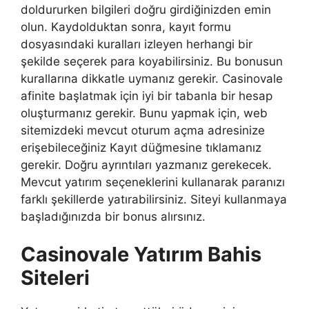
doldururken bilgileri doğru girdiğinizden emin
olun. Kaydolduktan sonra, kayıt formu
dosyasındaki kuralları izleyen herhangi bir
şekilde seçerek para koyabilirsiniz. Bu bonusun
kurallarına dikkatle uymanız gerekir. Casinovale
afinite başlatmak için iyi bir tabanla bir hesap
oluşturmanız gerekir. Bunu yapmak için, web
sitemizdeki mevcut oturum açma adresinize
erişebileceğiniz Kayıt düğmesine tıklamanız
gerekir. Doğru ayrıntıları yazmanız gerekecek.
Mevcut yatırım seçeneklerini kullanarak paranızı
farklı şekillerde yatırabilirsiniz. Siteyi kullanmaya
başladığınızda bir bonus alırsınız.
Casinovale Yatırım Bahis
Siteleri