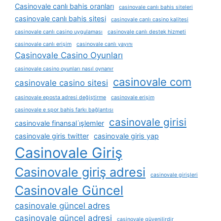
Casinovale canlı bahis oranları
casinovale canlı bahis siteleri
casinovale canlı bahis sitesi
casinovale canlı casino kalitesi
casinovale canlı casino uygulaması
casinovale canlı destek hizmeti
casinovale canlı erişim
casinovale canlı yayını
Casinovale Casino Oyunları
casinovale casino oyunları nasıl oynanır
casinovale com
casinovale casino sitesi
casinovale eposta adresi değiştirme
casinovale erişim
casinovale e spor bahis farkı bağlantısı
casinovale girisi
casinovale finansal i̇şlemler
casinovale giris twitter
casinovale giris yap
Casinovale Giriş
Casinovale giriş adresi
casinovale girişleri
Casinovale Güncel
casinovale güncel adres
casinovale güncel adresi
casinovale güvenilirdir