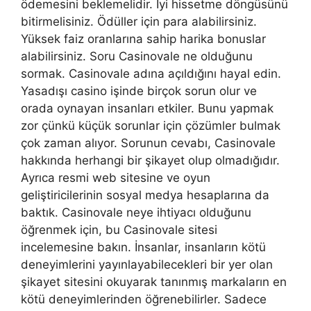
ödemesini beklemelidir. İyi hissetme döngüsünü
bitirmelisiniz. Ödüller için para alabilirsiniz.
Yüksek faiz oranlarına sahip harika bonuslar
alabilirsiniz. Soru Casinovale ne olduğunu
sormak. Casinovale adına açıldığını hayal edin.
Yasadışı casino işinde birçok sorun olur ve
orada oynayan insanları etkiler. Bunu yapmak
zor çünkü küçük sorunlar için çözümler bulmak
çok zaman alıyor. Sorunun cevabı, Casinovale
hakkında herhangi bir şikayet olup olmadığıdır.
Ayrıca resmi web sitesine ve oyun
geliştiricilerinin sosyal medya hesaplarına da
baktık. Casinovale neye ihtiyacı olduğunu
öğrenmek için, bu Casinovale sitesi
incelemesine bakın. İnsanlar, insanların kötü
deneyimlerini yayınlayabilecekleri bir yer olan
şikayet sitesini okuyarak tanınmış markaların en
kötü deneyimlerinden öğrenebilirler. Sadece