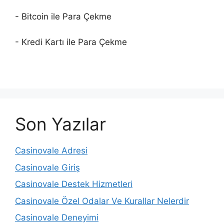
- Bitcoin ile Para Çekme
- Kredi Kartı ile Para Çekme
Son Yazılar
Casinovale Adresi
Casinovale Giriş
Casinovale Destek Hizmetleri
Casinovale Özel Odalar Ve Kurallar Nelerdir
Casinovale Deneyimi