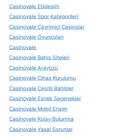
Casinovale Etkileşim
Casinovale Spor Kategorileri
Casinovale Çevrimiçi Casinolar
Casinovale Oyuncuları
Casinovale
Casinovale Bahis Siteleri
Casinovale Arayüzü
Casinovale Cihaz Kurulumu
Casinovale Çeşitli Bahisler
Casinovale Esnek Seçenekler
Casinovale Mobil Erişim
Casinovale Kolay Bulunma
Casinovale Yasal Sorunlar