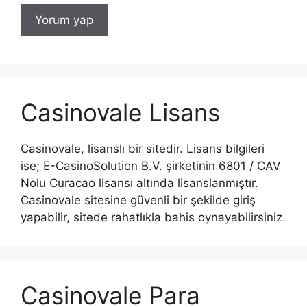
Casinovale Lisans
Casinovale, lisanslı bir sitedir. Lisans bilgileri
ise; E-CasinoSolution B.V. şirketinin 6801 / CAV
Nolu Curacao lisansı altında lisanslanmıştır.
Casinovale sitesine güvenli bir şekilde giriş
yapabilir, sitede rahatlıkla bahis oynayabilirsiniz.
Casinovale Para