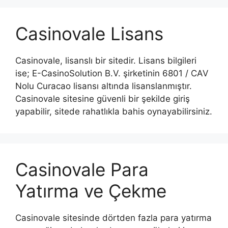
Casinovale Lisans
Casinovale, lisanslı bir sitedir. Lisans bilgileri
ise; E-CasinoSolution B.V. şirketinin 6801 / CAV
Nolu Curacao lisansı altında lisanslanmıştır.
Casinovale sitesine güvenli bir şekilde giriş
yapabilir, sitede rahatlıkla bahis oynayabilirsiniz.
Casinovale Para
Yatırma ve Çekme
Casinovale sitesinde dörtden fazla para yatırma