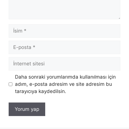
İsim
E-
posta
İnternet
sitesi
Daha sonraki yorumlarımda kullanılması için
adım, e-posta adresim ve site adresim bu
tarayıcıya kaydedilsin.