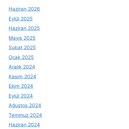
Haziran 2026
Eylül 2025
Haziran 2025
Mayıs 2025
Şubat 2025
Ocak 2025
Aralık 2024
Kasım 2024
Ekim 2024
Eylül 2024
Ağustos 2024
Temmuz 2024
Haziran 2024