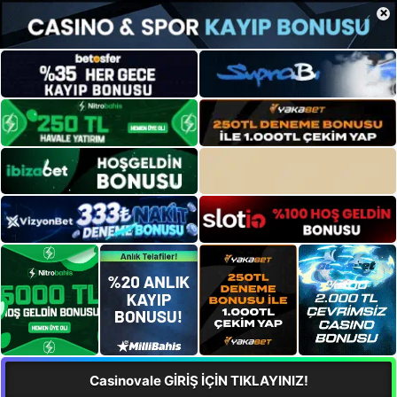
×
Casinovale GİRİŞ İÇİN TIKLAYINIZ!