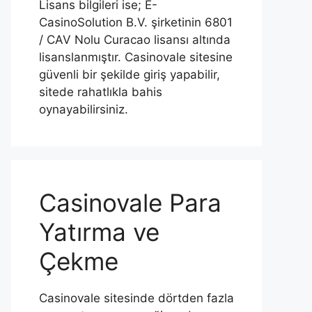
Lisans bilgileri ise; E-
CasinoSolution B.V. şirketinin 6801
/ CAV Nolu Curacao lisansı altında
lisanslanmıştır. Casinovale sitesine
güvenli bir şekilde giriş yapabilir,
sitede rahatlıkla bahis
oynayabilirsiniz.
Casinovale Para
Yatırma ve
Çekme
Casinovale sitesinde dörtden fazla