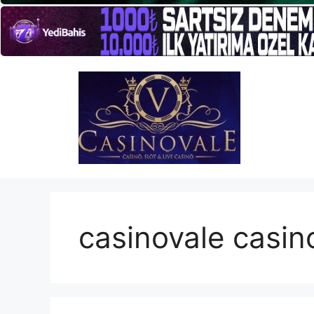
İçeriğe
atla
casinovale casino 