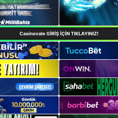
Casinovale GİRİŞ İÇİN TIKLAYINIZ!