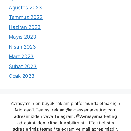
Ağustos 2023
Temmuz 2023
Haziran 2023
Mayıs 2023
Nisan 2023
Mart 2023
Şubat 2023
Ocak 2023
Avrasya'nın en büyük reklam platformunda olmak için
Microsoft Teams:
reklam@avrasyamarketing.com
adresimizden veya Telegram: @Avrasyamarketing
adresimizden irtibat kurabilirsiniz. (Tek iletişim
adreslerimiz teams / telegram ve mail adresimizdir.