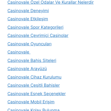
Casinovale Özel Odalar Ve Kurallar Nelerdir
Casinovale Deneyimi
Casinovale Etkileşim
Casinovale Spor Kategorileri
Casinovale Çevrimiçi Casinolar
Casinovale Oyuncuları
Casinovale
Casinovale Bahis Siteleri
Casinovale Arayüzü
Casinovale Cihaz Kurulumu
Casinovale Çeşitli Bahisler
Casinovale Esnek Seçenekler
Casinovale Mobil Erişim
Casinovale Kolay Bulunma