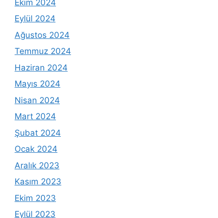
Ekim 2024
Eylül 2024
Ağustos 2024
Temmuz 2024
Haziran 2024
Mayıs 2024
Nisan 2024
Mart 2024
Şubat 2024
Ocak 2024
Aralık 2023
Kasım 2023
Ekim 2023
Eylül 2023