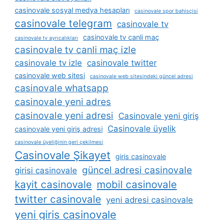
casinovale sosyal medya hesapları
casinovale spor bahisçisi
casinovale telegram
casinovale tv
casinovale tv canli maç
casinovale tv ayrıcalıkları
casinovale tv canli maç izle
casinovale tv izle
casinovale twitter
casinovale web sitesi
casinovale web sitesindeki güncel adresi
casinovale whatsapp
casinovale yeni adres
casinovale yeni adresi
Casinovale yeni giriş
Casinovale üyelik
casinovale yeni giriş adresi
casinovale üyeliğinin geri çekilmesi
Casinovale Şikayet
giris casinovale
güncel adresi casinovale
girisi casinovale
kayit casinovale
mobil casinovale
twitter casinovale
yeni adresi casinovale
yeni giris casinovale