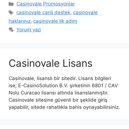
Kategoriler
Casinovale Promosyonlar
Etiketler
casinovale canli destek
,
casinovale
haklarınız
,
casinovale i̇lk adım
Yorum yap
Casinovale Lisans
Casinovale, lisanslı bir sitedir. Lisans bilgileri
ise; E-CasinoSolution B.V. şirketinin 6801 / CAV
Nolu Curacao lisansı altında lisanslanmıştır.
Casinovale sitesine güvenli bir şekilde giriş
yapabilir, sitede rahatlıkla bahis oynayabilirsiniz.