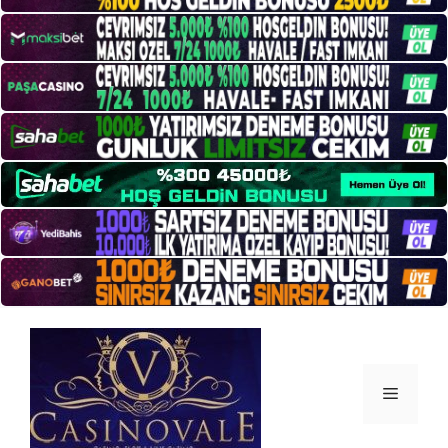
İçeriğe
atla
Menü