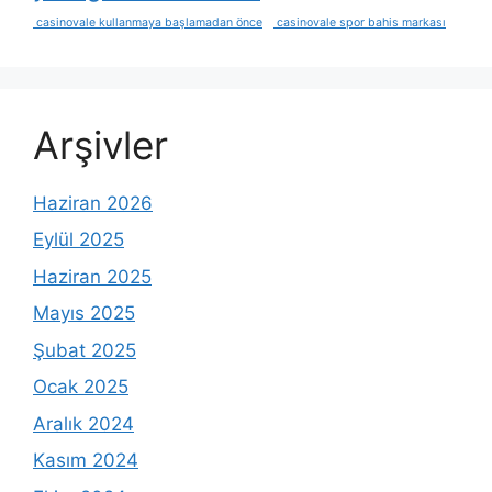
casinovale kullanmaya başlamadan önce
casinovale spor bahis markası
Arşivler
Haziran 2026
Eylül 2025
Haziran 2025
Mayıs 2025
Şubat 2025
Ocak 2025
Aralık 2024
Kasım 2024