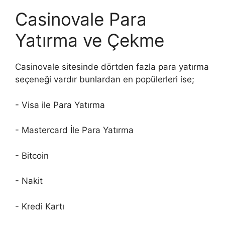
Casinovale Para
Yatırma ve Çekme
Casinovale sitesinde dörtden fazla para yatırma
seçeneği vardır bunlardan en popülerleri ise;
- Visa ile Para Yatırma
- Mastercard İle Para Yatırma
- Bitcoin
- Nakit
- Kredi Kartı