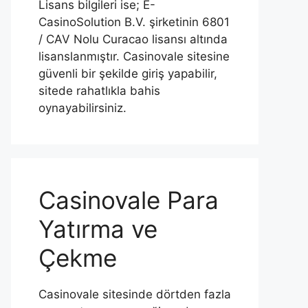
Lisans bilgileri ise; E-
CasinoSolution B.V. şirketinin 6801
/ CAV Nolu Curacao lisansı altında
lisanslanmıştır. Casinovale sitesine
güvenli bir şekilde giriş yapabilir,
sitede rahatlıkla bahis
oynayabilirsiniz.
Casinovale Para
Yatırma ve
Çekme
Casinovale sitesinde dörtden fazla