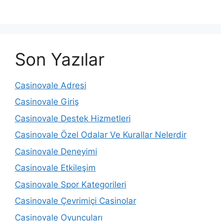
Son Yazılar
Casinovale Adresi
Casinovale Giriş
Casinovale Destek Hizmetleri
Casinovale Özel Odalar Ve Kurallar Nelerdir
Casinovale Deneyimi
Casinovale Etkileşim
Casinovale Spor Kategorileri
Casinovale Çevrimiçi Casinolar
Casinovale Oyuncuları