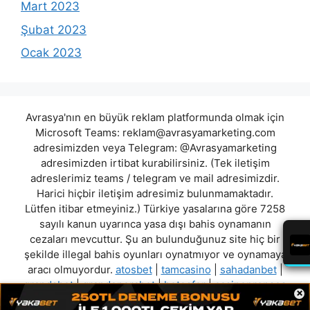
Mart 2023
Şubat 2023
Ocak 2023
Avrasya'nın en büyük reklam platformunda olmak için
Microsoft Teams:
reklam@avrasyamarketing.com
adresimizden veya Telegram: @Avrasyamarketing
adresimizden irtibat kurabilirsiniz. (Tek iletişim
adreslerimiz teams / telegram ve mail adresimizdir.
Harici hiçbir iletişim adresimiz bulunmamaktadır.
Lütfen itibar etmeyiniz.) Türkiye yasalarına göre 7258
sayılı kanun uyarınca yasa dışı bahis oynamanın
cezaları mevcuttur. Şu an bulunduğunuz site hiç bir
şekilde illegal bahis oyunları oynatmıyor ve oynamaya
aracı olmuyordur.
atosbet
|
tamcasino
|
sahadanbet
|
grandsbet
|
grandoperabet
|
betosfer
|
casinoprenses
×
|
matixbet