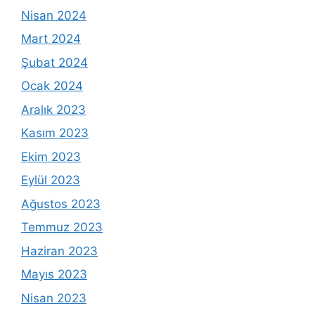
Nisan 2024
Mart 2024
Şubat 2024
Ocak 2024
Aralık 2023
Kasım 2023
Ekim 2023
Eylül 2023
Ağustos 2023
Temmuz 2023
Haziran 2023
Mayıs 2023
Nisan 2023