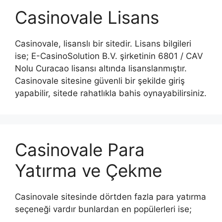
Casinovale Lisans
Casinovale, lisanslı bir sitedir. Lisans bilgileri
ise; E-CasinoSolution B.V. şirketinin 6801 / CAV
Nolu Curacao lisansı altında lisanslanmıştır.
Casinovale sitesine güvenli bir şekilde giriş
yapabilir, sitede rahatlıkla bahis oynayabilirsiniz.
Casinovale Para
Yatırma ve Çekme
Casinovale sitesinde dörtden fazla para yatırma
seçeneği vardır bunlardan en popülerleri ise;