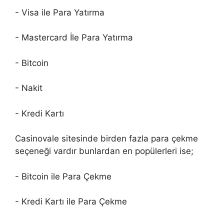
- Visa ile Para Yatırma
- Mastercard İle Para Yatırma
- Bitcoin
- Nakit
- Kredi Kartı
Casinovale sitesinde birden fazla para çekme
seçeneği vardır bunlardan en popülerleri ise;
- Bitcoin ile Para Çekme
- Kredi Kartı ile Para Çekme