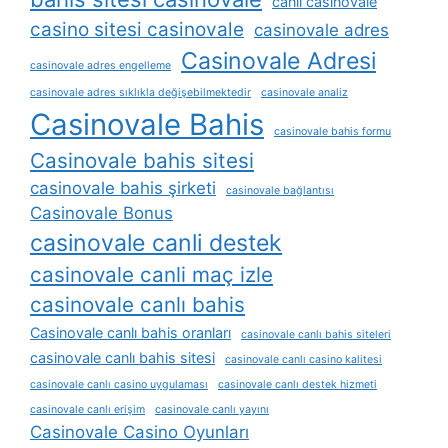
canli casinovale
casino sitesi casinovale
casinovale adres
Casinovale Adresi
casinovale adres engelleme
casinovale adres sıklıkla değişebilmektedir
casinovale analiz
Casinovale Bahis
casinovale bahis formu
Casinovale bahis sitesi
casinovale bahis şirketi
casinovale bağlantısı
Casinovale Bonus
casinovale canli destek
casinovale canli maç izle
casinovale canlı bahis
Casinovale canlı bahis oranları
casinovale canlı bahis siteleri
casinovale canlı bahis sitesi
casinovale canlı casino kalitesi
casinovale canlı casino uygulaması
casinovale canlı destek hizmeti
casinovale canlı erişim
casinovale canlı yayını
Casinovale Casino Oyunları