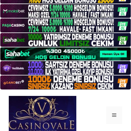
İçeriğe
atla
Menü