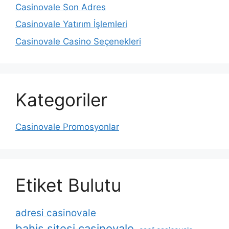
Casinovale Son Adres
Casinovale Yatırım İşlemleri
Casinovale Casino Seçenekleri
Kategoriler
Casinovale Promosyonlar
Etiket Bulutu
adresi casinovale
bahis sitesi casinovale