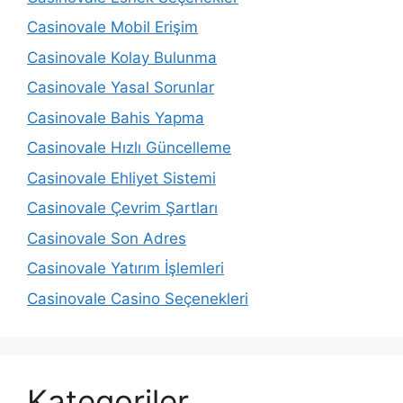
Casinovale Mobil Erişim
Casinovale Kolay Bulunma
Casinovale Yasal Sorunlar
Casinovale Bahis Yapma
Casinovale Hızlı Güncelleme
Casinovale Ehliyet Sistemi
Casinovale Çevrim Şartları
Casinovale Son Adres
Casinovale Yatırım İşlemleri
Casinovale Casino Seçenekleri
Kategoriler