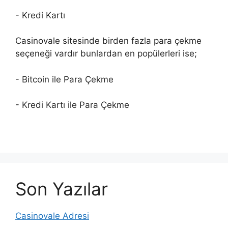
- Kredi Kartı
Casinovale sitesinde birden fazla para çekme
seçeneği vardır bunlardan en popülerleri ise;
- Bitcoin ile Para Çekme
- Kredi Kartı ile Para Çekme
Son Yazılar
Casinovale Adresi