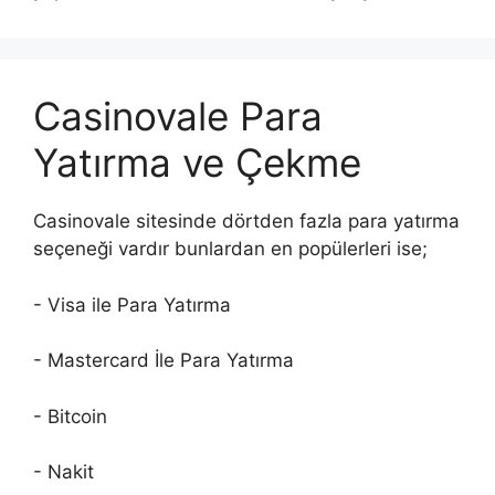
Casinovale Para
Yatırma ve Çekme
Casinovale sitesinde dörtden fazla para yatırma
seçeneği vardır bunlardan en popülerleri ise;
- Visa ile Para Yatırma
- Mastercard İle Para Yatırma
- Bitcoin
- Nakit