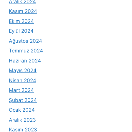
Aralık 2024
Kasım 2024
Ekim 2024
Eylül 2024
Ağustos 2024
Temmuz 2024
Haziran 2024
Mayıs 2024
Nisan 2024
Mart 2024
Şubat 2024
Ocak 2024
Aralık 2023
Kasım 2023