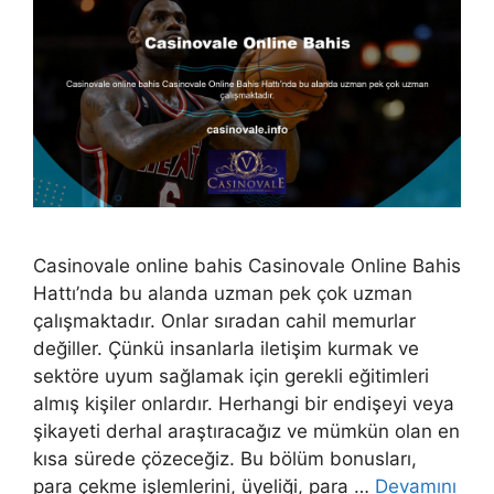
Casinovale online bahis Casinovale Online Bahis
Hattı’nda bu alanda uzman pek çok uzman
çalışmaktadır. Onlar sıradan cahil memurlar
değiller. Çünkü insanlarla iletişim kurmak ve
sektöre uyum sağlamak için gerekli eğitimleri
almış kişiler onlardır. Herhangi bir endişeyi veya
şikayeti derhal araştıracağız ve mümkün olan en
kısa sürede çözeceğiz. Bu bölüm bonusları,
para çekme işlemlerini, üyeliği, para …
Devamını