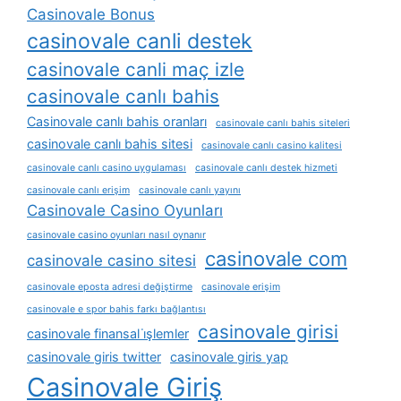
Casinovale Bonus
casinovale canli destek
casinovale canli maç izle
casinovale canlı bahis
Casinovale canlı bahis oranları
casinovale canlı bahis siteleri
casinovale canlı bahis sitesi
casinovale canlı casino kalitesi
casinovale canlı casino uygulaması
casinovale canlı destek hizmeti
casinovale canlı erişim
casinovale canlı yayını
Casinovale Casino Oyunları
casinovale casino oyunları nasıl oynanır
casinovale com
casinovale casino sitesi
casinovale eposta adresi değiştirme
casinovale erişim
casinovale e spor bahis farkı bağlantısı
casinovale girisi
casinovale finansal i̇şlemler
casinovale giris twitter
casinovale giris yap
Casinovale Giriş