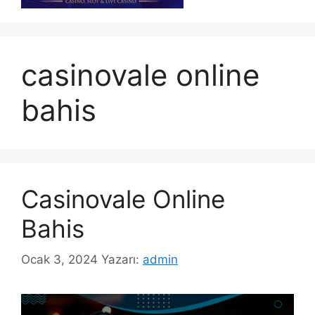
casinovale online
bahis
Casinovale Online
Bahis
Ocak 3, 2024
Yazarı:
admin