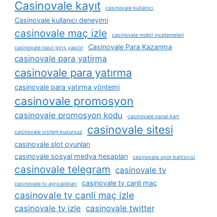
Casinovale kayıt
casinovale kullanıcı
Casinovale kullanıcı deneyimi
casinovale maç izle
casinovale mobil incelemeleri
Casinovale Para Kazanma
casinovale nasıl giriş yapılır
casinovale para yatirma
casinovale para yatırma
casinovale para yatırma yöntemi
casinovale promosyon
casinovale promosyon kodu
casinovale sanal kart
casinovale sitesi
casinovale sistem kusursuz
casinovale slot oyunları
casinovale sosyal medya hesapları
casinovale spor bahisçisi
casinovale telegram
casinovale tv
casinovale tv canli maç
casinovale tv ayrıcalıkları
casinovale tv canli maç izle
casinovale tv izle
casinovale twitter