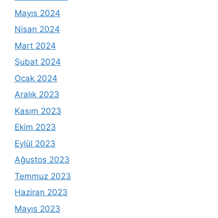
Mayıs 2024
Nisan 2024
Mart 2024
Şubat 2024
Ocak 2024
Aralık 2023
Kasım 2023
Ekim 2023
Eylül 2023
Ağustos 2023
Temmuz 2023
Haziran 2023
Mayıs 2023