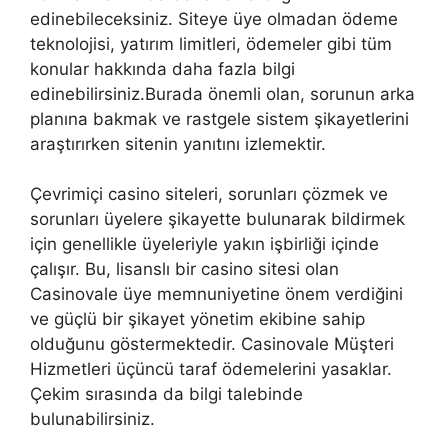
edinebileceksiniz. Siteye üye olmadan ödeme
teknolojisi, yatırım limitleri, ödemeler gibi tüm
konular hakkında daha fazla bilgi
edinebilirsiniz.Burada önemli olan, sorunun arka
planına bakmak ve rastgele sistem şikayetlerini
araştırırken sitenin yanıtını izlemektir.
Çevrimiçi casino siteleri, sorunları çözmek ve
sorunları üyelere şikayette bulunarak bildirmek
için genellikle üyeleriyle yakın işbirliği içinde
çalışır. Bu, lisanslı bir casino sitesi olan
Casinovale üye memnuniyetine önem verdiğini
ve güçlü bir şikayet yönetim ekibine sahip
olduğunu göstermektedir. Casinovale Müşteri
Hizmetleri üçüncü taraf ödemelerini yasaklar.
Çekim sırasında da bilgi talebinde
bulunabilirsiniz.