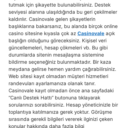
tutmak için şikayette bulunabilirsiniz. Destek
seviyesi alanına ulaşıldığında bu geri çekilmeler
kaldırılır. Casinovale gelen şikayetlerin
başlıklarına bakarsanız, bu alanda birçok online
casino sitesine kıyasla çok az
Casinovale
açık
başlığın olduğunu göreceksiniz. Kişisel veri
güncellemeleri, hesap çökmeleri vb. Bu gibi
durumlarda sitenin mesajlaşma sistemine
bildirme seçeneğiniz bulunmaktadır. Bir kaza
meydana gelirse hemen yardım çağırabilirsiniz.
Web sitesi kayıt olmadan müşteri hizmetleri
randevuları ayarlamanıza olanak tanır.
Casinovale kayıt olmadan önce ana sayfadaki
“Canlı Destek Hattı” butonuna tıklayarak
sorularınızı sorabilirsiniz. Hesap yöneticinizle bir
toplantıya katılmanıza gerek yoktur. Görüşme
sırasında gerekli bilgileri vererek ilginizi çeken
konular hakkında daha fazla bilgi