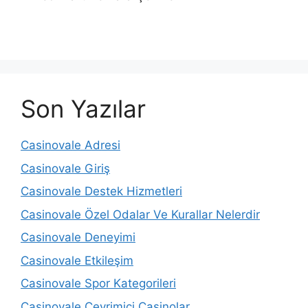
Son Yazılar
Casinovale Adresi
Casinovale Giriş
Casinovale Destek Hizmetleri
Casinovale Özel Odalar Ve Kurallar Nelerdir
Casinovale Deneyimi
Casinovale Etkileşim
Casinovale Spor Kategorileri
Casinovale Çevrimiçi Casinolar