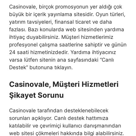
Casinovale, birçok promosyonun yer aldığı çok
büyük bir içerik yayınlama sitesidir. Oyun türleri,
yatırım tavsiyeleri, finansal ticaret ve daha
fazlası. Bazı konularda web sitesinden yardıma
ihtiyaç duyabilirsiniz. Müşteri hizmetlerimiz
profesyonel çalışma saatlerine sahiptir ve günün
24 saati hizmetinizdedir. Yardıma ihtiyacınız
varsa lütfen sitenin ana sayfasındaki “Canlı
Destek” butonuna tıklayın.
Casinovale, Müşteri Hizmetleri
Şikayet Sorunu
Casinovale tarafından desteklenebilecek
sorunları açıklıyor. Canlı destek hattımıza
katılabilir ve çevrimiçi kullanıcı danışmanından
web sitesi çökmeleri hakkında bilgi alabilirsiniz.