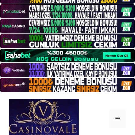
İçeriğe
atla
Menü