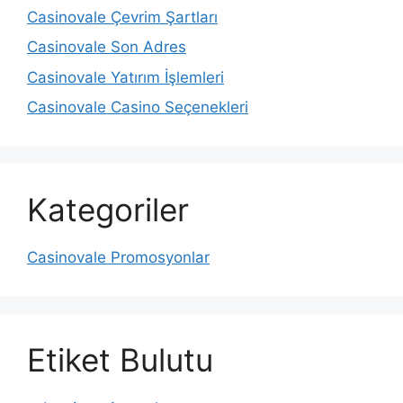
Casinovale Çevrim Şartları
Casinovale Son Adres
Casinovale Yatırım İşlemleri
Casinovale Casino Seçenekleri
Kategoriler
Casinovale Promosyonlar
Etiket Bulutu