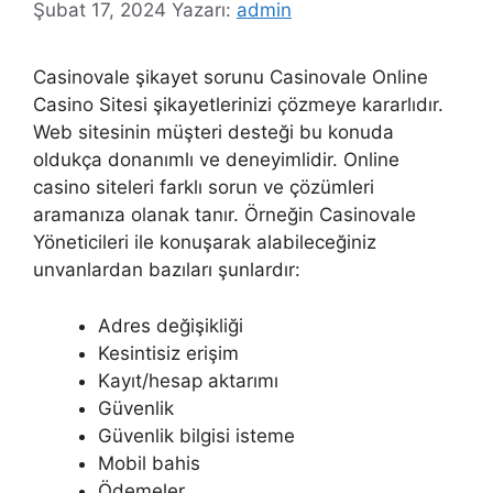
Şubat 17, 2024
Yazarı:
admin
Casinovale şikayet sorunu Casinovale Online
Casino Sitesi şikayetlerinizi çözmeye kararlıdır.
Web sitesinin müşteri desteği bu konuda
oldukça donanımlı ve deneyimlidir. Online
casino siteleri farklı sorun ve çözümleri
aramanıza olanak tanır. Örneğin Casinovale
Yöneticileri ile konuşarak alabileceğiniz
unvanlardan bazıları şunlardır:
Adres değişikliği
Kesintisiz erişim
Kayıt/hesap aktarımı
Güvenlik
Güvenlik bilgisi isteme
Mobil bahis
Ödemeler