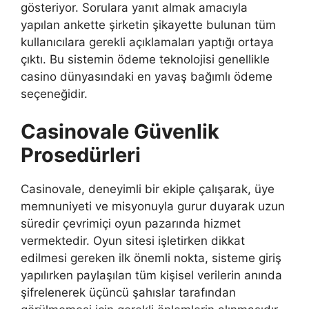
gösteriyor. Sorulara yanıt almak amacıyla
yapılan ankette şirketin şikayette bulunan tüm
kullanıcılara gerekli açıklamaları yaptığı ortaya
çıktı. Bu sistemin ödeme teknolojisi genellikle
casino dünyasındaki en yavaş bağımlı ödeme
seçeneğidir.
Casinovale Güvenlik
Prosedürleri
Casinovale, deneyimli bir ekiple çalışarak, üye
memnuniyeti ve misyonuyla gurur duyarak uzun
süredir çevrimiçi oyun pazarında hizmet
vermektedir. Oyun sitesi işletirken dikkat
edilmesi gereken ilk önemli nokta, sisteme giriş
yapılırken paylaşılan tüm kişisel verilerin anında
şifrelenerek üçüncü şahıslar tarafından