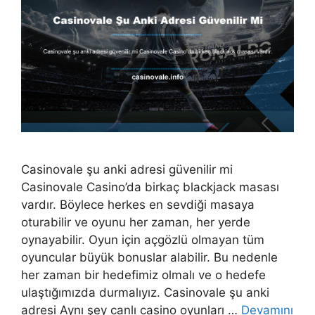
Casinovale şu anki adresi güvenilir mi
Casinovale Casino’da birkaç blackjack masası
vardır. Böylece herkes en sevdiği masaya
oturabilir ve oyunu her zaman, her yerde
oynayabilir. Oyun için açgözlü olmayan tüm
oyuncular büyük bonuslar alabilir. Bu nedenle
her zaman bir hedefimiz olmalı ve o hedefe
ulaştığımızda durmalıyız. Casinovale şu anki
adresi Aynı şey canlı casino oyunları …
Devamını