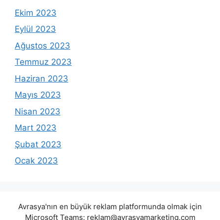
Ekim 2023
Eylül 2023
Ağustos 2023
Temmuz 2023
Haziran 2023
Mayıs 2023
Nisan 2023
Mart 2023
Şubat 2023
Ocak 2023
Avrasya'nın en büyük reklam platformunda olmak için
Microsoft Teams:
reklam@avrasyamarketing.com