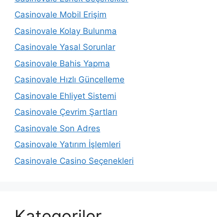
Casinovale Mobil Erişim
Casinovale Kolay Bulunma
Casinovale Yasal Sorunlar
Casinovale Bahis Yapma
Casinovale Hızlı Güncelleme
Casinovale Ehliyet Sistemi
Casinovale Çevrim Şartları
Casinovale Son Adres
Casinovale Yatırım İşlemleri
Casinovale Casino Seçenekleri
Kategoriler