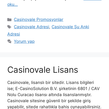
oku…
Kategoriler
Casinovale Promosyonlar
Etiketler
Casinovale Adresi
,
Casinovale Şu Anki
Adresi
Yorum yap
Casinovale Lisans
Casinovale, lisanslı bir sitedir. Lisans bilgileri
ise; E-CasinoSolution B.V. şirketinin 6801 / CAV
Nolu Curacao lisansı altında lisanslanmıştır.
Casinovale sitesine güvenli bir şekilde giriş
yapabilir, sitede rahatlıkla bahis oynayabilirsiniz.