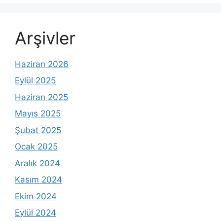
Arşivler
Haziran 2026
Eylül 2025
Haziran 2025
Mayıs 2025
Şubat 2025
Ocak 2025
Aralık 2024
Kasım 2024
Ekim 2024
Eylül 2024