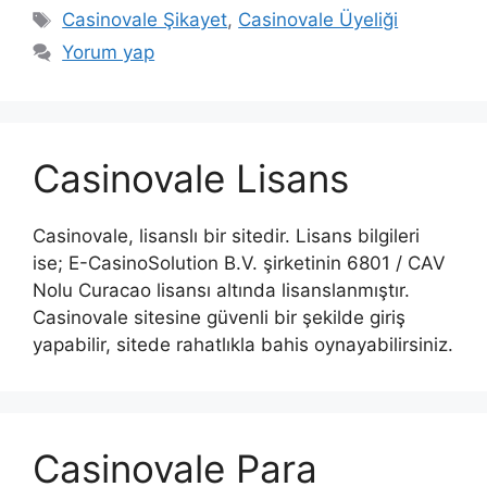
Etiketler
Casinovale Şikayet
,
Casinovale Üyeliği
Yorum yap
Casinovale Lisans
Casinovale, lisanslı bir sitedir. Lisans bilgileri
ise; E-CasinoSolution B.V. şirketinin 6801 / CAV
Nolu Curacao lisansı altında lisanslanmıştır.
Casinovale sitesine güvenli bir şekilde giriş
yapabilir, sitede rahatlıkla bahis oynayabilirsiniz.
Casinovale Para