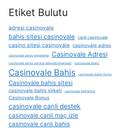
Etiket Bulutu
adresi casinovale
bahis sitesi casinovale
canli casinovale
casino sitesi casinovale
casinovale adres
Casinovale Adresi
casinovale adres engelleme
casinovale adres sıklıkla değişebilmektedir
casinovale analiz
Casinovale Bahis
casinovale bahis formu
Casinovale bahis sitesi
casinovale bahis şirketi
casinovale bağlantısı
Casinovale Bonus
casinovale canli destek
casinovale canli maç izle
casinovale canlı bahis