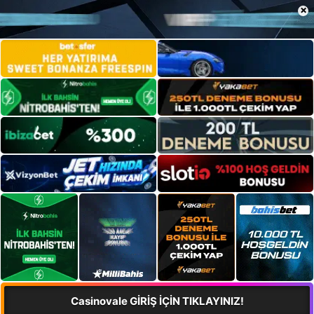
×
Casinovale GİRİŞ İÇİN TIKLAYINIZ!