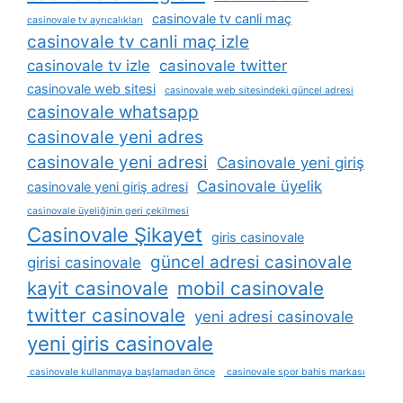
casinovale tv canli maç
casinovale tv ayrıcalıkları
casinovale tv canli maç izle
casinovale tv izle
casinovale twitter
casinovale web sitesi
casinovale web sitesindeki güncel adresi
casinovale whatsapp
casinovale yeni adres
casinovale yeni adresi
Casinovale yeni giriş
Casinovale üyelik
casinovale yeni giriş adresi
casinovale üyeliğinin geri çekilmesi
Casinovale Şikayet
giris casinovale
güncel adresi casinovale
girisi casinovale
kayit casinovale
mobil casinovale
twitter casinovale
yeni adresi casinovale
yeni giris casinovale
casinovale kullanmaya başlamadan önce
casinovale spor bahis markası