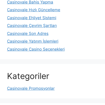
Casinovale Bahis Yapma
Casinovale Hızlı Güncelleme
Casinovale Ehliyet Sistemi
Casinovale Çevrim Şartları
Casinovale Son Adres
Casinovale Yatırım İşlemleri
Casinovale Casino Seçenekleri
Kategoriler
Casinovale Promosyonlar