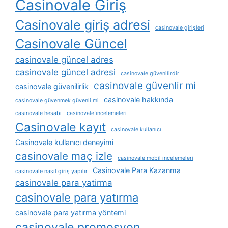
Casinovale Giriş
Casinovale giriş adresi
casinovale girişleri
Casinovale Güncel
casinovale güncel adres
casinovale güncel adresi
casinovale güvenilirdir
casinovale güvenlir mi
casinovale güvenilirlik
casinovale hakkında
casinovale güvenmek güvenli mi
casinovale hesabı
casinovale i̇ncelemeleri
Casinovale kayıt
casinovale kullanıcı
Casinovale kullanıcı deneyimi
casinovale maç izle
casinovale mobil incelemeleri
Casinovale Para Kazanma
casinovale nasıl giriş yapılır
casinovale para yatirma
casinovale para yatırma
casinovale para yatırma yöntemi
casinovale promosyon