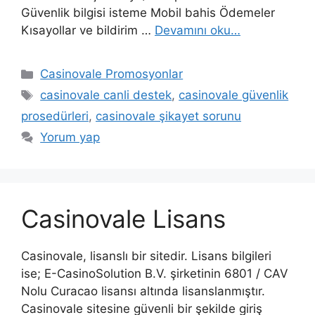
Güvenlik bilgisi isteme Mobil bahis Ödemeler
Kısayollar ve bildirim …
Devamını oku…
Kategoriler
Casinovale Promosyonlar
Etiketler
casinovale canli destek
,
casinovale güvenlik
prosedürleri
,
casinovale şikayet sorunu
Yorum yap
Casinovale Lisans
Casinovale, lisanslı bir sitedir. Lisans bilgileri
ise; E-CasinoSolution B.V. şirketinin 6801 / CAV
Nolu Curacao lisansı altında lisanslanmıştır.
Casinovale sitesine güvenli bir şekilde giriş