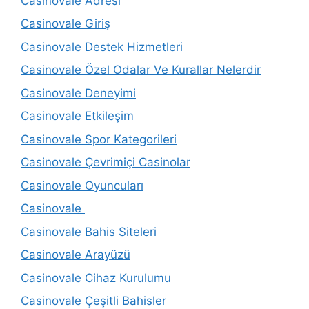
Casinovale Adresi
Casinovale Giriş
Casinovale Destek Hizmetleri
Casinovale Özel Odalar Ve Kurallar Nelerdir
Casinovale Deneyimi
Casinovale Etkileşim
Casinovale Spor Kategorileri
Casinovale Çevrimiçi Casinolar
Casinovale Oyuncuları
Casinovale
Casinovale Bahis Siteleri
Casinovale Arayüzü
Casinovale Cihaz Kurulumu
Casinovale Çeşitli Bahisler