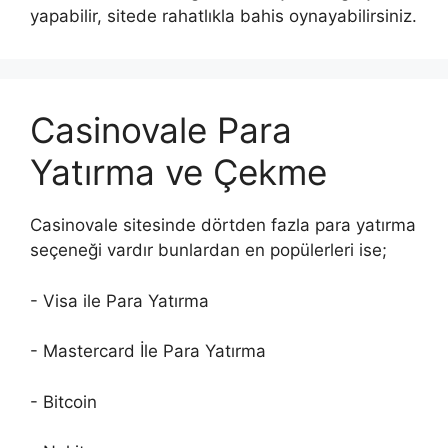
yapabilir, sitede rahatlıkla bahis oynayabilirsiniz.
Casinovale Para
Yatırma ve Çekme
Casinovale sitesinde dörtden fazla para yatırma
seçeneği vardır bunlardan en popülerleri ise;
- Visa ile Para Yatırma
- Mastercard İle Para Yatırma
- Bitcoin