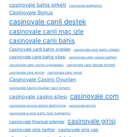
casinovale bahis şirketi
casinovale bağlantısı
Casinovale Bonus
casinovale canli destek
casinovale canli maç izle
casinovale canlı bahis
Casinovale canlı bahis oranları
casinovale canlı bahis siteleri
casinovale canlı bahis sitesi
casinovale canlı casino kalitesi
casinovale canlı casino uygulaması
casinovale canlı destek hizmeti
casinovale canlı erişim
casinovale canlı yayını
Casinovale Casino Oyunları
casinovale casino oyunları nasıl oynanır
casinovale com
casinovale casino sitesi
casinovale eposta adresi değiştirme
casinovale erişim
casinovale e spor bahis farkı bağlantısı
casinovale girisi
casinovale finansal i̇şlemler
casinovale giris twitter
casinovale giris yap