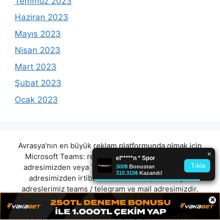
Temmuz 2023
Haziran 2023
Mayıs 2023
Nisan 2023
Mart 2023
Şubat 2023
Ocak 2023
Avrasya'nın en büyük reklam platformunda olmak için
Microsoft Teams:
reklam@avrasyamarketing.com
adresimizden veya Telegram: @Avrasyamarketing
adresimizden irtibat kurabilirsiniz. (Tek iletişim
adreslerimiz teams / telegram ve mail adresimizdir.
×
Harici hiçbir iletişim adresimiz bulunmamaktadır.
Lütfen itibar etmeyiniz.) Türkiye yasalarına göre 7258