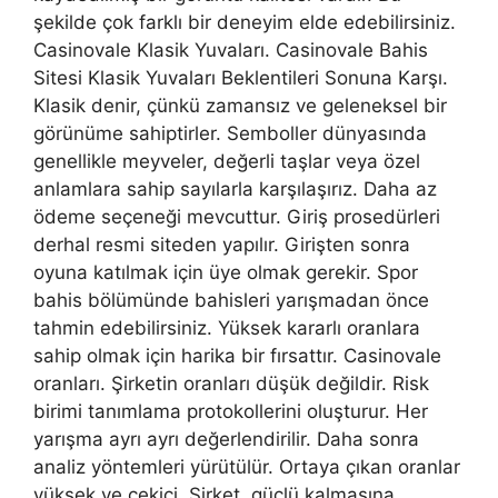
şekilde çok farklı bir deneyim elde edebilirsiniz.
Casinovale Klasik Yuvaları. Casinovale Bahis
Sitesi Klasik Yuvaları Beklentileri Sonuna Karşı.
Klasik denir, çünkü zamansız ve geleneksel bir
görünüme sahiptirler. Semboller dünyasında
genellikle meyveler, değerli taşlar veya özel
anlamlara sahip sayılarla karşılaşırız. Daha az
ödeme seçeneği mevcuttur. Giriş prosedürleri
derhal resmi siteden yapılır. Girişten sonra
oyuna katılmak için üye olmak gerekir. Spor
bahis bölümünde bahisleri yarışmadan önce
tahmin edebilirsiniz. Yüksek kararlı oranlara
sahip olmak için harika bir fırsattır. Casinovale
oranları. Şirketin oranları düşük değildir. Risk
birimi tanımlama protokollerini oluşturur. Her
yarışma ayrı ayrı değerlendirilir. Daha sonra
analiz yöntemleri yürütülür. Ortaya çıkan oranlar
yüksek ve çekici. Şirket, güçlü kalmasına