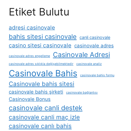
Etiket Bulutu
adresi casinovale
bahis sitesi casinovale
canli casinovale
casino sitesi casinovale
casinovale adres
Casinovale Adresi
casinovale adres engelleme
casinovale adres sıklıkla değişebilmektedir
casinovale analiz
Casinovale Bahis
casinovale bahis formu
Casinovale bahis sitesi
casinovale bahis şirketi
casinovale bağlantısı
Casinovale Bonus
casinovale canli destek
casinovale canli maç izle
casinovale canlı bahis