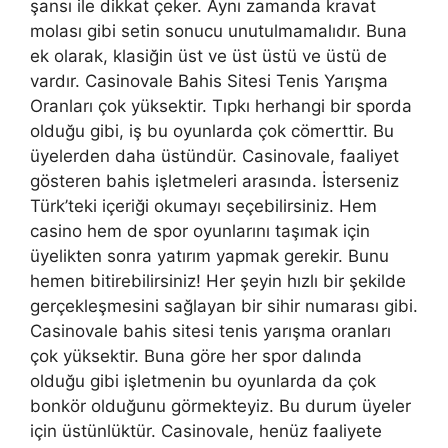
şansı ile dikkat çeker. Aynı zamanda kravat
molası gibi setin sonucu unutulmamalıdır. Buna
ek olarak, klasiğin üst ve üst üstü ve üstü de
vardır. Casinovale Bahis Sitesi Tenis Yarışma
Oranları çok yüksektir. Tıpkı herhangi bir sporda
olduğu gibi, iş bu oyunlarda çok cömerttir. Bu
üyelerden daha üstündür. Casinovale, faaliyet
gösteren bahis işletmeleri arasında. İsterseniz
Türk’teki içeriği okumayı seçebilirsiniz. Hem
casino hem de spor oyunlarını taşımak için
üyelikten sonra yatırım yapmak gerekir. Bunu
hemen bitirebilirsiniz! Her şeyin hızlı bir şekilde
gerçekleşmesini sağlayan bir sihir numarası gibi.
Casinovale bahis sitesi tenis yarışma oranları
çok yüksektir. Buna göre her spor dalında
olduğu gibi işletmenin bu oyunlarda da çok
bonkör olduğunu görmekteyiz. Bu durum üyeler
için üstünlüktür. Casinovale, henüz faaliyete