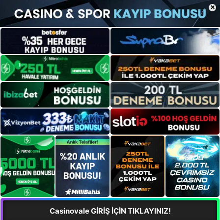
×
Casinovale GİRİŞ İÇİN TIKLAYINIZ!