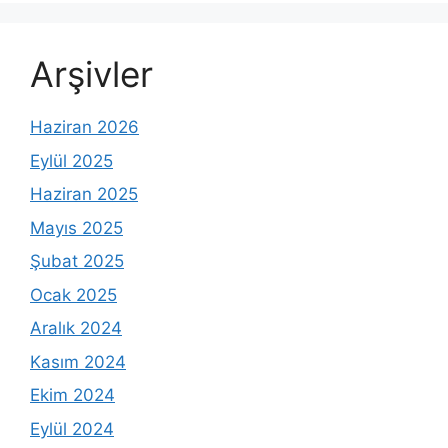
Arşivler
Haziran 2026
Eylül 2025
Haziran 2025
Mayıs 2025
Şubat 2025
Ocak 2025
Aralık 2024
Kasım 2024
Ekim 2024
Eylül 2024