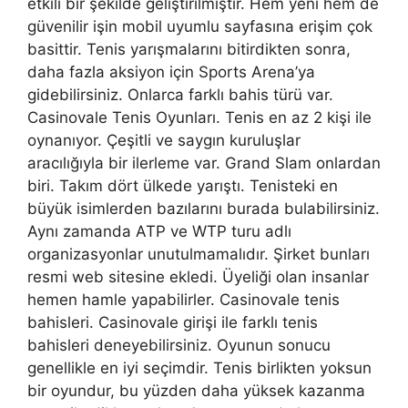
etkili bir şekilde geliştirilmiştir. Hem yeni hem de
güvenilir işin mobil uyumlu sayfasına erişim çok
basittir. Tenis yarışmalarını bitirdikten sonra,
daha fazla aksiyon için Sports Arena’ya
gidebilirsiniz. Onlarca farklı bahis türü var.
Casinovale Tenis Oyunları. Tenis en az 2 kişi ile
oynanıyor. Çeşitli ve saygın kuruluşlar
aracılığıyla bir ilerleme var. Grand Slam onlardan
biri. Takım dört ülkede yarıştı. Tenisteki en
büyük isimlerden bazılarını burada bulabilirsiniz.
Aynı zamanda ATP ve WTP turu adlı
organizasyonlar unutulmamalıdır. Şirket bunları
resmi web sitesine ekledi. Üyeliği olan insanlar
hemen hamle yapabilirler. Casinovale tenis
bahisleri. Casinovale girişi ile farklı tenis
bahisleri deneyebilirsiniz. Oyunun sonucu
genellikle en iyi seçimdir. Tenis birlikten yoksun
bir oyundur, bu yüzden daha yüksek kazanma