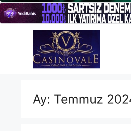
İçeriğe
atla
Ay:
Temmuz 202