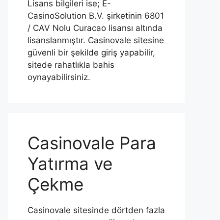
Lisans bilgileri ise; E-
CasinoSolution B.V. şirketinin 6801
/ CAV Nolu Curacao lisansı altında
lisanslanmıştır. Casinovale sitesine
güvenli bir şekilde giriş yapabilir,
sitede rahatlıkla bahis
oynayabilirsiniz.
Casinovale Para
Yatırma ve
Çekme
Casinovale sitesinde dörtden fazla