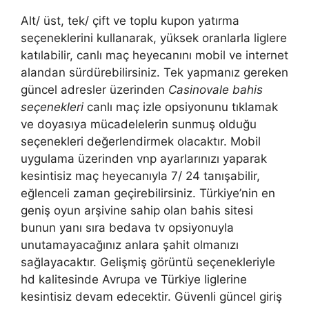
Alt/ üst, tek/ çift ve toplu kupon yatırma
seçeneklerini kullanarak, yüksek oranlarla liglere
katılabilir, canlı maç heyecanını mobil ve internet
alandan sürdürebilirsiniz. Tek yapmanız gereken
güncel adresler üzerinden
Casinovale bahis
seçenekleri
canlı maç izle opsiyonunu tıklamak
ve doyasıya mücadelelerin sunmuş olduğu
seçenekleri değerlendirmek olacaktır. Mobil
uygulama üzerinden vnp ayarlarınızı yaparak
kesintisiz maç heyecanıyla 7/ 24 tanışabilir,
eğlenceli zaman geçirebilirsiniz. Türkiye’nin en
geniş oyun arşivine sahip olan bahis sitesi
bunun yanı sıra bedava tv opsiyonuyla
unutamayacağınız anlara şahit olmanızı
sağlayacaktır. Gelişmiş görüntü seçenekleriyle
hd kalitesinde Avrupa ve Türkiye liglerine
kesintisiz devam edecektir. Güvenli güncel giriş