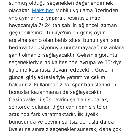
sunmuş olduğu seçenekleri değerlendirmek
olacaktır.
Maksibet
Mobil uygulama üzerinden
vnp ayarlarınızı yaparak kesintisiz maç
heyecanıyla 7/ 24 tanışabilir, eğlenceli zaman
geçirebilirsiniz. Türkiye’nin en geniş oyun
arşivine sahip olan bahis sitesi bunun yanı sıra
bedava tv opsiyonuyla unutamayacağınız anlara
şahit olmanızı sağlayacaktır. Gelişmiş görüntü
seçenekleriyle hd kalitesinde Avrupa ve Türkiye
liglerine kesintisiz devam edecektir. Güvenli
güncel giriş adresleriyle yatırım ve çekim
haklarınızı kullanmanızı ve spor bahislerinden
bonuslar kazanmanızı da sağlayacaktır.
Casinovale düşük çevrim şartları sunarak,
sektörde bulunan diğer canlı bahis siteleri
arasında fark yaratmaktadır. İlk üyelik
bonusunda ve çevrim şartsız bonuslarda da
üyelerine sınırsız seçenekler sunarak, daha çok