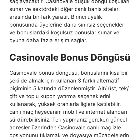
sağlayacaktır. Casinovale düşük döngü koşulları
sunar ve sektördeki diğer canlı bahis siteleri
arasında bir fark yaratır. Birinci üyelik
bonusunda üyelerine daha sınırsız seçenekler
ve bonuslardaki koşulsuz bonuslar sunar ve
oyuna daha fazla erişim sağlar.
Casinovale Bonus Döngüsü
Casinovale bonus döngüsü, bonuslarını kısa bir
şekilde almak için kullanan 3 farklı alternatif
biçiminin 5 katında düzenlenmiştir. Alt/ üst, tek/
çift ve toplu kupon yatırma seçeneklerini
kullanarak, yüksek oranlarla liglere katılabilir,
canlı maç heyecanını mobil ve internet alandan
sürdürebilirsiniz. Tek yapmanız gereken güncel
adresler üzerinden Casinovale canlı maç izle
opsiyonunu tıklamak ve doyasıya mücadelelerin