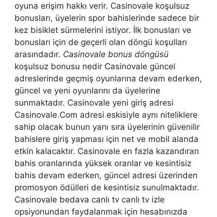
oyuna erişim hakkı verir. Casinovale koşulsuz
bonusları, üyelerin spor bahislerinde sadece bir
kez bisiklet sürmelerini istiyor. İlk bonusları ve
bonusları için de geçerli olan döngü koşulları
arasındadır.
Casinovale bonus döngüsü
koşulsuz bonusu nedir Casinovale güncel
adreslerinde geçmiş oyunlarına devam ederken,
güncel ve yeni oyunlarını da üyelerine
sunmaktadır. Casinovale yeni giriş adresi
Casinovale.Com adresi eskisiyle aynı niteliklere
sahip olacak bunun yanı sıra üyelerinin güvenilir
bahislere giriş yapması için net ve mobil alanda
etkin kalacaktır. Casinovale en fazla kazandıran
bahis oranlarında yüksek oranlar ve kesintisiz
bahis devam ederken, güncel adresi üzerinden
promosyon ödülleri de kesintisiz sunulmaktadır.
Casinovale bedava canlı tv canlı tv izle
opsiyonundan faydalanmak için hesabınızda