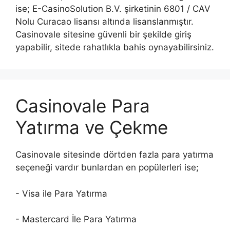
ise; E-CasinoSolution B.V. şirketinin 6801 / CAV
Nolu Curacao lisansı altında lisanslanmıştır.
Casinovale sitesine güvenli bir şekilde giriş
yapabilir, sitede rahatlıkla bahis oynayabilirsiniz.
Casinovale Para
Yatırma ve Çekme
Casinovale sitesinde dörtden fazla para yatırma
seçeneği vardır bunlardan en popülerleri ise;
- Visa ile Para Yatırma
- Mastercard İle Para Yatırma