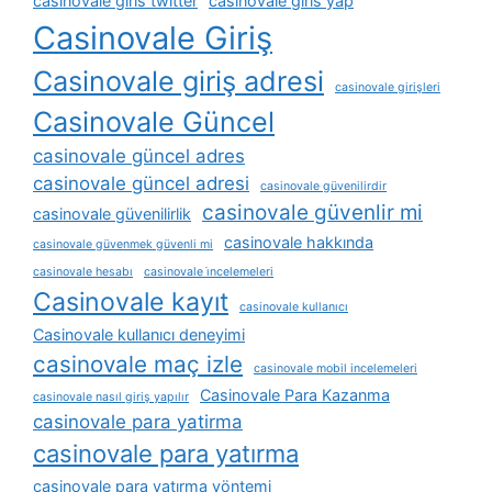
casinovale giris twitter
casinovale giris yap
Casinovale Giriş
Casinovale giriş adresi
casinovale girişleri
Casinovale Güncel
casinovale güncel adres
casinovale güncel adresi
casinovale güvenilirdir
casinovale güvenlir mi
casinovale güvenilirlik
casinovale hakkında
casinovale güvenmek güvenli mi
casinovale hesabı
casinovale i̇ncelemeleri
Casinovale kayıt
casinovale kullanıcı
Casinovale kullanıcı deneyimi
casinovale maç izle
casinovale mobil incelemeleri
Casinovale Para Kazanma
casinovale nasıl giriş yapılır
casinovale para yatirma
casinovale para yatırma
casinovale para yatırma yöntemi