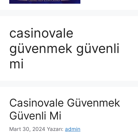
casinovale
güvenmek güvenli
mi
Casinovale Güvenmek
Güvenli Mi
Mart 30, 2024
Yazarı:
admin