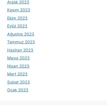
Aralık 2023
Kasım 2023
Ekim 2023
Eylül 2023
Ağustos 2023
Temmuz 2023
Haziran 2023
Mayıs 2023
Nisan 2023
Mart 2023
Şubat 2023
Ocak 2023