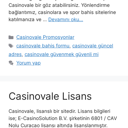
Casinovale bir göz atabilirsiniz. Yönlendirme
bağlantımız, casinolara ve spor bahis sitelerine
katılmanıza ve …
Devamını oku…
Kategoriler
Casinovale Promosyonlar
Etiketler
casinovale bahis formu
,
casinovale güncel
adres
,
casinovale güvenmek güvenli mi
Yorum yap
Casinovale Lisans
Casinovale, lisanslı bir sitedir. Lisans bilgileri
ise; E-CasinoSolution B.V. şirketinin 6801 / CAV
Nolu Curacao lisansı altında lisanslanmıştır.