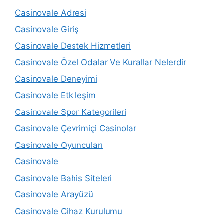
Casinovale Adresi
Casinovale Giriş
Casinovale Destek Hizmetleri
Casinovale Özel Odalar Ve Kurallar Nelerdir
Casinovale Deneyimi
Casinovale Etkileşim
Casinovale Spor Kategorileri
Casinovale Çevrimiçi Casinolar
Casinovale Oyuncuları
Casinovale
Casinovale Bahis Siteleri
Casinovale Arayüzü
Casinovale Cihaz Kurulumu