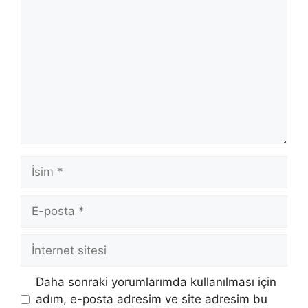
İsim
E-
posta
İnternet
sitesi
Daha sonraki yorumlarımda kullanılması için
adım, e-posta adresim ve site adresim bu