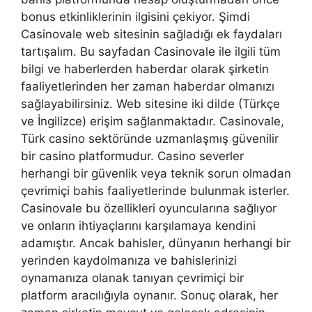
bonus etkinliklerinin ilgisini çekiyor. Şimdi
Casinovale web sitesinin sağladığı ek faydaları
tartışalım. Bu sayfadan Casinovale ile ilgili tüm
bilgi ve haberlerden haberdar olarak şirketin
faaliyetlerinden her zaman haberdar olmanızı
sağlayabilirsiniz. Web sitesine iki dilde (Türkçe
ve İngilizce) erişim sağlanmaktadır. Casinovale,
Türk casino sektöründe uzmanlaşmış güvenilir
bir casino platformudur. Casino severler
herhangi bir güvenlik veya teknik sorun olmadan
çevrimiçi bahis faaliyetlerinde bulunmak isterler.
Casinovale bu özellikleri oyuncularına sağlıyor
ve onların ihtiyaçlarını karşılamaya kendini
adamıştır. Ancak bahisler, dünyanın herhangi bir
yerinden kaydolmanıza ve bahislerinizi
oynamanıza olanak tanıyan çevrimiçi bir
platform aracılığıyla oynanır. Sonuç olarak, her