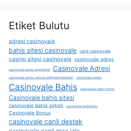
Etiket Bulutu
adresi casinovale
bahis sitesi casinovale
canli casinovale
casino sitesi casinovale
casinovale adres
Casinovale Adresi
casinovale adres engelleme
casinovale adres sıklıkla değişebilmektedir
casinovale analiz
Casinovale Bahis
casinovale bahis formu
Casinovale bahis sitesi
casinovale bahis şirketi
casinovale bağlantısı
Casinovale Bonus
casinovale canli destek
casinovale canli maç izle