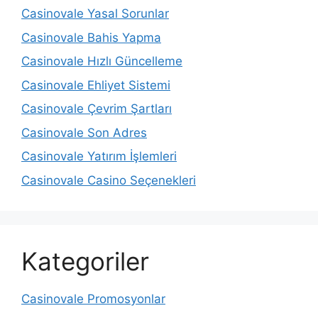
Casinovale Yasal Sorunlar
Casinovale Bahis Yapma
Casinovale Hızlı Güncelleme
Casinovale Ehliyet Sistemi
Casinovale Çevrim Şartları
Casinovale Son Adres
Casinovale Yatırım İşlemleri
Casinovale Casino Seçenekleri
Kategoriler
Casinovale Promosyonlar