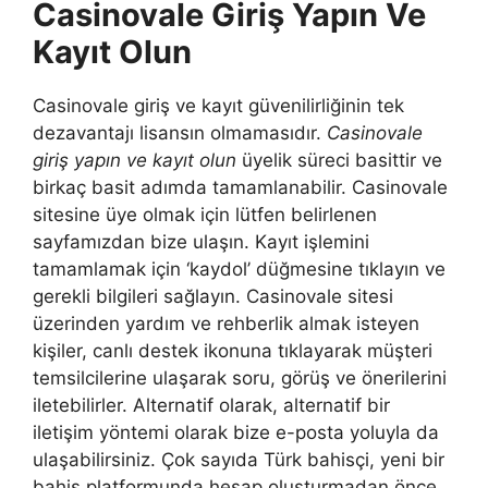
Casinovale Giriş Yapın Ve
Kayıt Olun
Casinovale giriş ve kayıt güvenilirliğinin tek
dezavantajı lisansın olmamasıdır.
Casinovale
giriş yapın ve kayıt olun
üyelik süreci basittir ve
birkaç basit adımda tamamlanabilir. Casinovale
sitesine üye olmak için lütfen belirlenen
sayfamızdan bize ulaşın. Kayıt işlemini
tamamlamak için ‘kaydol’ düğmesine tıklayın ve
gerekli bilgileri sağlayın. Casinovale sitesi
üzerinden yardım ve rehberlik almak isteyen
kişiler, canlı destek ikonuna tıklayarak müşteri
temsilcilerine ulaşarak soru, görüş ve önerilerini
iletebilirler. Alternatif olarak, alternatif bir
iletişim yöntemi olarak bize e-posta yoluyla da
ulaşabilirsiniz. Çok sayıda Türk bahisçi, yeni bir
bahis platformunda hesap oluşturmadan önce