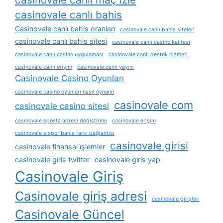
casinovale canlı bahis
Casinovale canlı bahis oranları
casinovale canlı bahis siteleri
casinovale canlı bahis sitesi
casinovale canlı casino kalitesi
casinovale canlı casino uygulaması
casinovale canlı destek hizmeti
casinovale canlı erişim
casinovale canlı yayını
Casinovale Casino Oyunları
casinovale casino oyunları nasıl oynanır
casinovale com
casinovale casino sitesi
casinovale eposta adresi değiştirme
casinovale erişim
casinovale e spor bahis farkı bağlantısı
casinovale girisi
casinovale finansal i̇şlemler
casinovale giris twitter
casinovale giris yap
Casinovale Giriş
Casinovale giriş adresi
casinovale girişleri
Casinovale Güncel