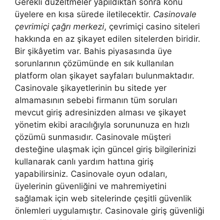
Gerekli düzeltmeler yapıldıktan sonra konu
üyelere en kısa sürede iletilecektir.
Casinovale
çevrimiçi çağrı merkezi
, çevrimiçi casino siteleri
hakkında en az şikayet edilen sitelerden biridir.
Bir şikâyetim var. Bahis piyasasında üye
sorunlarının çözümünde en sık kullanılan
platform olan şikayet sayfaları bulunmaktadır.
Casinovale şikayetlerinin bu sitede yer
almamasının sebebi firmanın tüm soruları
mevcut giriş adresinizden alması ve şikayet
yönetim ekibi aracılığıyla sorununuza en hızlı
çözümü sunmasıdır. Casinovale müşteri
desteğine ulaşmak için güncel giriş bilgilerinizi
kullanarak canlı yardım hattına giriş
yapabilirsiniz. Casinovale oyun odaları,
üyelerinin güvenliğini ve mahremiyetini
sağlamak için web sitelerinde çeşitli güvenlik
önlemleri uygulamıştır. Casinovale giriş güvenliği