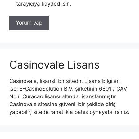
tarayıcıya kaydedilsin.
Casinovale Lisans
Casinovale, lisanslı bir sitedir. Lisans bilgileri
ise; E-CasinoSolution B.V. şirketinin 6801 / CAV
Nolu Curacao lisansı altında lisanslanmıştır.
Casinovale sitesine güvenli bir şekilde giriş
yapabilir, sitede rahatlıkla bahis oynayabilirsiniz.