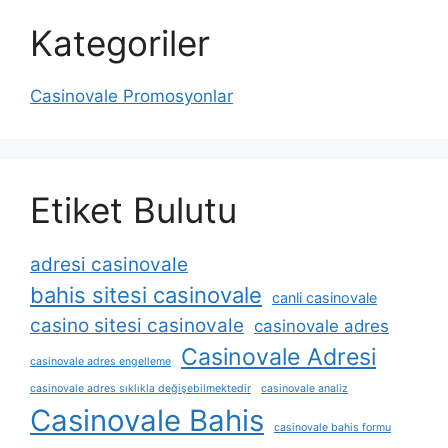
Kategoriler
Casinovale Promosyonlar
Etiket Bulutu
adresi casinovale
bahis sitesi casinovale
canli casinovale
casino sitesi casinovale
casinovale adres
Casinovale Adresi
casinovale adres engelleme
casinovale adres sıklıkla değişebilmektedir
casinovale analiz
Casinovale Bahis
casinovale bahis formu