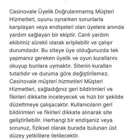
Casinovale Üyelik Doğrulanmamış Müşteri
Hizmetleri, oyunu oynarken sorunlarla
karşılaşan veya endişeleri olan üyelere anında
yardım sağlayan bir ekiptir. Canlı yardım
ekibimiz sürekli olarak erişilebilir ve çalışır
durumdadır. Bu siteye üye olduğunuzda tek
yapmanız gereken üyelik ve oyun kurallarını
okuyup bunlara uymaktır. Sitenin kuralları
tutarlıdır ve duruma göre değiştirilemez.
Casinovale müşteri hizmetleri
Müşteri
Hizmetleri, sağladığınız geri bildirimleri ve
fikirleri dikkatle inceleyecek ve hızlı bir şekilde
düzeltmeye çalışacaktır. Kullanıcıların geri
bildirimleri ve fikirleri dikkate alınarak site
geliştirilebilir. Herhangi bir endişeniz veya
sorunuz, fiziksel olarak burada bulunan üst
düzey yetkililere iletilecektir.