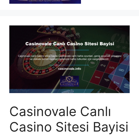
Casinovale Canlı
Casino Sitesi Bayisi