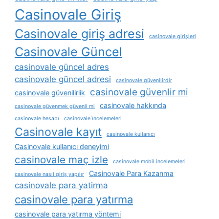
Casinovale Giriş
Casinovale giriş adresi
casinovale girişleri
Casinovale Güncel
casinovale güncel adres
casinovale güncel adresi
casinovale güvenilirdir
casinovale güvenlir mi
casinovale güvenilirlik
casinovale hakkında
casinovale güvenmek güvenli mi
casinovale hesabı
casinovale i̇ncelemeleri
Casinovale kayıt
casinovale kullanıcı
Casinovale kullanıcı deneyimi
casinovale maç izle
casinovale mobil incelemeleri
Casinovale Para Kazanma
casinovale nasıl giriş yapılır
casinovale para yatirma
casinovale para yatırma
casinovale para yatırma yöntemi