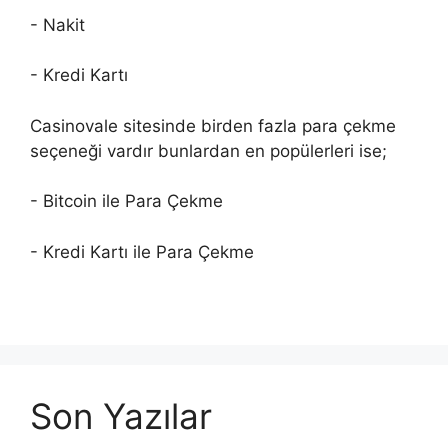
- Nakit
- Kredi Kartı
Casinovale sitesinde birden fazla para çekme
seçeneği vardır bunlardan en popülerleri ise;
- Bitcoin ile Para Çekme
- Kredi Kartı ile Para Çekme
Son Yazılar