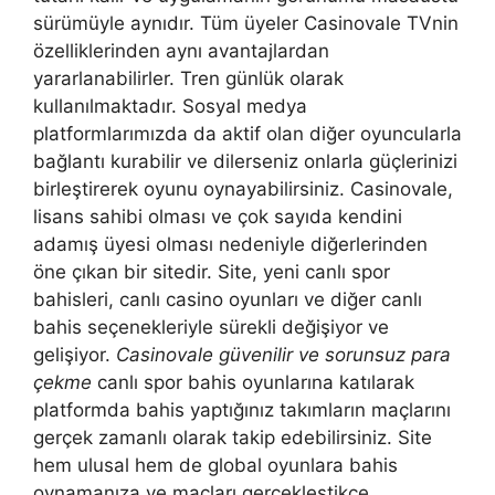
sürümüyle aynıdır. Tüm üyeler Casinovale TVnin
özelliklerinden aynı avantajlardan
yararlanabilirler. Tren günlük olarak
kullanılmaktadır. Sosyal medya
platformlarımızda da aktif olan diğer oyuncularla
bağlantı kurabilir ve dilerseniz onlarla güçlerinizi
birleştirerek oyunu oynayabilirsiniz. Casinovale,
lisans sahibi olması ve çok sayıda kendini
adamış üyesi olması nedeniyle diğerlerinden
öne çıkan bir sitedir. Site, yeni canlı spor
bahisleri, canlı casino oyunları ve diğer canlı
bahis seçenekleriyle sürekli değişiyor ve
gelişiyor.
Casinovale güvenilir ve sorunsuz para
çekme
canlı spor bahis oyunlarına katılarak
platformda bahis yaptığınız takımların maçlarını
gerçek zamanlı olarak takip edebilirsiniz. Site
hem ulusal hem de global oyunlara bahis
oynamanıza ve maçları gerçekleştikçe