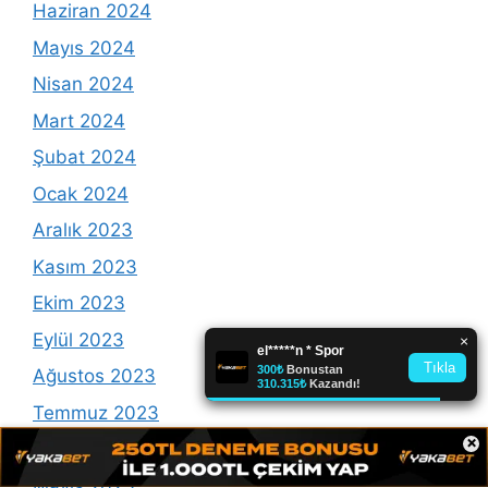
Haziran 2024
Mayıs 2024
Nisan 2024
Mart 2024
Şubat 2024
Ocak 2024
Aralık 2023
Kasım 2023
Ekim 2023
Eylül 2023
Ağustos 2023
Temmuz 2023
×
Haziran 2023
Mayıs 2023