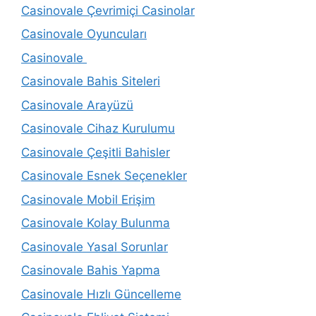
Casinovale Çevrimiçi Casinolar
Casinovale Oyuncuları
Casinovale
Casinovale Bahis Siteleri
Casinovale Arayüzü
Casinovale Cihaz Kurulumu
Casinovale Çeşitli Bahisler
Casinovale Esnek Seçenekler
Casinovale Mobil Erişim
Casinovale Kolay Bulunma
Casinovale Yasal Sorunlar
Casinovale Bahis Yapma
Casinovale Hızlı Güncelleme