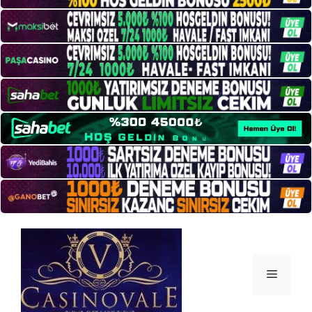
İçeriğe
atla
Menü