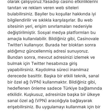
olarak çalışıyoruz.Yasadışı casino etkinliklerini
tanıtan ve reklam veren web siteleri
bulabilirsiniz. Bayiler bu koşullar hakkında iyi
bilgilendirilir ve sıklıkla karşılaşırlar. Bu web
sitesinin yeri, erişim sınırlamaları nedeniyle
değiştirilmiştir. Sosyal medya platformları bu
amaçla kullanılabilir. Bildiğiniz gibi, Casinovale
Twitter’ı kullanıyor. Burada her bloktan sonra
aldığımız güncellenmiş adresi sunuyoruz.
Bundan sonra, mevcut adresinizi izlemek ve
bulmak için Twitter hesabınıza giriş
yapabilirsiniz. Kaydolma süreci inanılmaz
derecede basittir. Başka bir etkili teknik, sanal
bir özel ağ (VPN) kullanmaktır. Bildiğiniz gibi,
hedeflenen önleme sadece Türkiye bağlamında
etkilidir. Kuşkusuz, adresinize başka bir ülkeye
sanal özel ağ (VPN) aracılığıyla bağlayarak
erişebilirsiniz. Bu uygulamayı kullanmak için bir