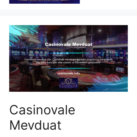
Casinovale
Mevduat