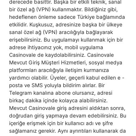
derecede basittir. Başka bir etkili teknik, sanal
bir özel ağ (VPN) kullanmaktır. Bildiğiniz gibi,
hedeflenen önleme sadece Türkiye bağlamında
etkilidir. Kuşkusuz, adresinize başka bir ülkeye
sanal özel ağ (VPN) aracılığıyla bağlayarak
erişebilirsiniz. Bu uygulamayı kullanmak için bir
adrese ihtiyacınız yok, mobil uygulama
Casinovale de kaydolabilirsiniz. Casinovale
Mevcut Giriş Müşteri Hizmetleri, sosyal medya
platformları aracılığıyla iletişim kurmanıza
yardımcı olabilir. Üyeler, geçerli kabul edilen e -
posta ve SMS yoluyla bildirim alırlar. Bir
Telegram kanalına abone olursanız, adresi
birkaç dakika içinde kolayca alabilirsiniz.
Mevcut Casinovale giriş adresini aldıktan sonra,
doğrudan giriş yapmaya devam edebilirsiniz. Bu
içeriğe erişmek için bir kullanıcı adı ve şifre
sağlamanız gerekir. Aynı ayrıntıları kullanarak da