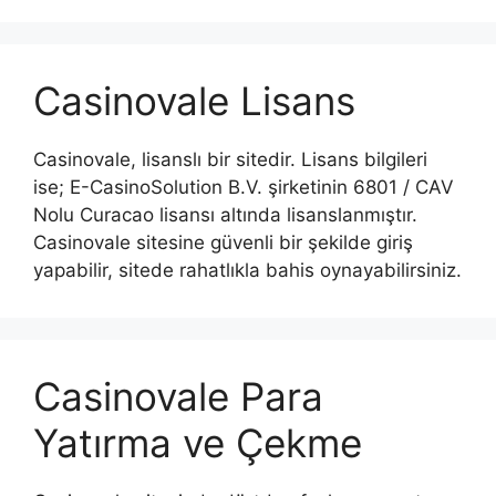
Casinovale Lisans
Casinovale, lisanslı bir sitedir. Lisans bilgileri
ise; E-CasinoSolution B.V. şirketinin 6801 / CAV
Nolu Curacao lisansı altında lisanslanmıştır.
Casinovale sitesine güvenli bir şekilde giriş
yapabilir, sitede rahatlıkla bahis oynayabilirsiniz.
Casinovale Para
Yatırma ve Çekme