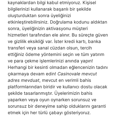
kaynaklardan bilgi kabul etmiyoruz. Kişisel
bilgilerinizi kullanarak başarılı bir şekilde
oluşturduktan sonra üyeliğinizi
etkinleştirebilirsiniz. Doğrulama kodunu aldıktan
sonra, üyeliğinizin aktivasyonu müşteri
hizmetleri tarafından ele alınır. Bu süreçte güven
ve gizlilik eksikliği var. İster kredi kartı, banka
transferi veya sanal cüzdan olsun, tercih
ettiğiniz ödeme yöntemini seçin ve tüm yatırım
ve para çekme işlemlerinizi anında yapın!
Herhangi bir kesinti olmadan eğlencenizin tadını
çıkarmaya devam edin!
Casinovale mevcut
adres mevduat
, mevcut en verimli bahis
platformlarından biridir ve kullanıcı dostu olacak
şekilde tasarlanmıştır. Üyelerimizin bahis
yaparken veya oyun oynarken sorunsuz ve
sorunsuz bir deneyime sahip olduklarını garanti
etmek için her türlü çabayı gösteriyoruz.