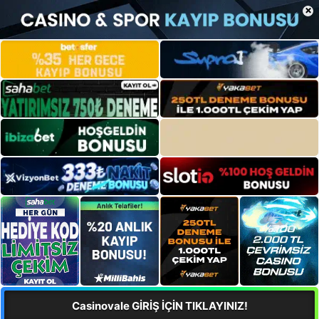
×
Casinovale GİRİŞ İÇİN TIKLAYINIZ!