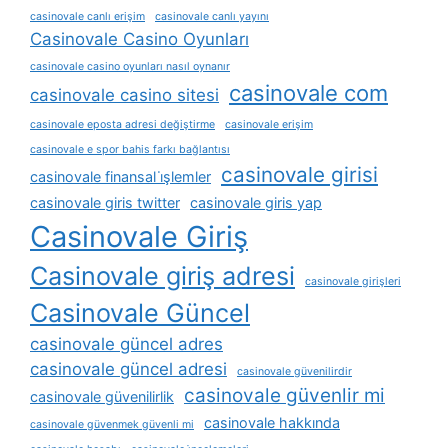
casinovale canlı erişim
casinovale canlı yayını
Casinovale Casino Oyunları
casinovale casino oyunları nasıl oynanır
casinovale com
casinovale casino sitesi
casinovale eposta adresi değiştirme
casinovale erişim
casinovale e spor bahis farkı bağlantısı
casinovale girisi
casinovale finansal i̇şlemler
casinovale giris twitter
casinovale giris yap
Casinovale Giriş
Casinovale giriş adresi
casinovale girişleri
Casinovale Güncel
casinovale güncel adres
casinovale güncel adresi
casinovale güvenilirdir
casinovale güvenlir mi
casinovale güvenilirlik
casinovale hakkında
casinovale güvenmek güvenli mi