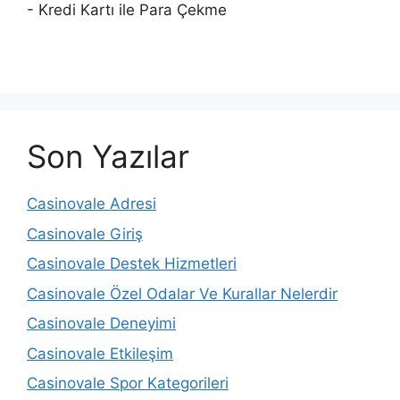
- Kredi Kartı ile Para Çekme
Son Yazılar
Casinovale Adresi
Casinovale Giriş
Casinovale Destek Hizmetleri
Casinovale Özel Odalar Ve Kurallar Nelerdir
Casinovale Deneyimi
Casinovale Etkileşim
Casinovale Spor Kategorileri