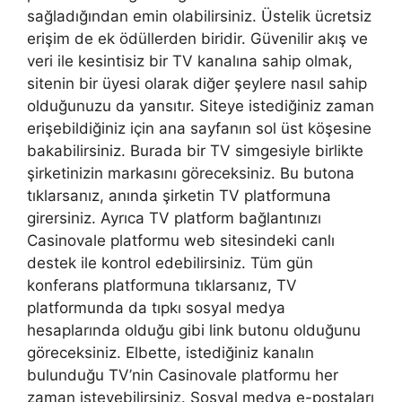
sağladığından emin olabilirsiniz. Üstelik ücretsiz
erişim de ek ödüllerden biridir. Güvenilir akış ve
veri ile kesintisiz bir TV kanalına sahip olmak,
sitenin bir üyesi olarak diğer şeylere nasıl sahip
olduğunuzu da yansıtır. Siteye istediğiniz zaman
erişebildiğiniz için ana sayfanın sol üst köşesine
bakabilirsiniz. Burada bir TV simgesiyle birlikte
şirketinizin markasını göreceksiniz. Bu butona
tıklarsanız, anında şirketin TV platformuna
girersiniz. Ayrıca TV platform bağlantınızı
Casinovale platformu web sitesindeki canlı
destek ile kontrol edebilirsiniz. Tüm gün
konferans platformuna tıklarsanız, TV
platformunda da tıpkı sosyal medya
hesaplarında olduğu gibi link butonu olduğunu
göreceksiniz. Elbette, istediğiniz kanalın
bulunduğu TV’nin Casinovale platformu her
zaman isteyebilirsiniz. Sosyal medya e-postaları