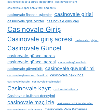
casinovale eposta adresi değiştirme
casinovale erişim
casinovale e spor bahis farkı bağlantısı
casinovale girisi
casinovale finansal i̇şlemler
casinovale giris twitter
casinovale giris yap
Casinovale Giriş
Casinovale giriş adresi
casinovale girişleri
Casinovale Güncel
casinovale güncel adres
casinovale güncel adresi
casinovale güvenilirdir
casinovale güvenlir mi
casinovale güvenilirlik
casinovale hakkında
casinovale güvenmek güvenli mi
casinovale hesabı
casinovale i̇ncelemeleri
Casinovale kayıt
casinovale kullanıcı
Casinovale kullanıcı deneyimi
casinovale maç izle
casinovale mobil incelemeleri
Casinovale Para Kazanma
casinovale nasıl giriş yapılır