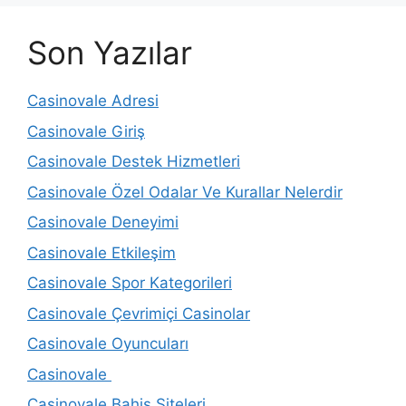
Son Yazılar
Casinovale Adresi
Casinovale Giriş
Casinovale Destek Hizmetleri
Casinovale Özel Odalar Ve Kurallar Nelerdir
Casinovale Deneyimi
Casinovale Etkileşim
Casinovale Spor Kategorileri
Casinovale Çevrimiçi Casinolar
Casinovale Oyuncuları
Casinovale
Casinovale Bahis Siteleri