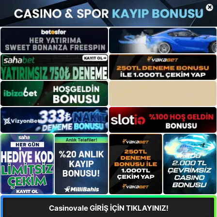
×
Casinovale GİRİŞ İÇİN TIKLAYINIZ!