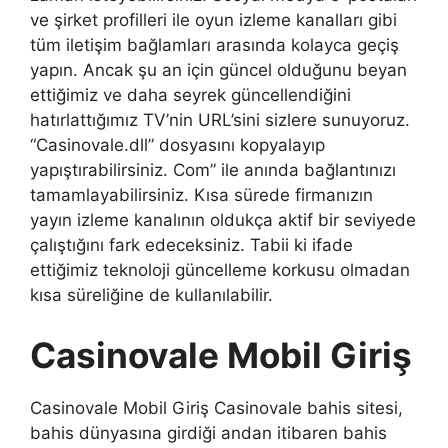
ve şirket profilleri ile oyun izleme kanalları gibi
tüm iletişim bağlamları arasında kolayca geçiş
yapın. Ancak şu an için güncel olduğunu beyan
ettiğimiz ve daha seyrek güncellendiğini
hatırlattığımız TV’nin URL’sini sizlere sunuyoruz.
“Casinovale.dll” dosyasını kopyalayıp
yapıştırabilirsiniz. Com” ile anında bağlantınızı
tamamlayabilirsiniz. Kısa sürede firmanızın
yayın izleme kanalının oldukça aktif bir seviyede
çalıştığını fark edeceksiniz. Tabii ki ifade
ettiğimiz teknoloji güncelleme korkusu olmadan
kısa süreliğine de kullanılabilir.
Casinovale Mobil Giriş
Casinovale Mobil Giriş Casinovale bahis sitesi,
bahis dünyasına girdiği andan itibaren bahis