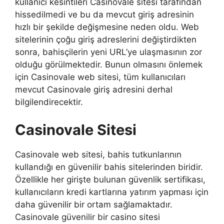
kullanıcı kesintileri Casinovale sitesi tarafından
hissedilmedi ve bu da mevcut giriş adresinin
hızlı bir şekilde değişmesine neden oldu. Web
sitelerinin çoğu giriş adreslerini değiştirdikten
sonra, bahisçilerin yeni URL’ye ulaşmasının zor
olduğu görülmektedir. Bunun olmasını önlemek
için Casinovale web sitesi, tüm kullanıcıları
mevcut Casinovale giriş adresini derhal
bilgilendirecektir.
Casinovale Sitesi
Casinovale web sitesi, bahis tutkunlarının
kullandığı en güvenilir bahis sitelerinden biridir.
Özellikle her girişte bulunan güvenlik sertifikası,
kullanıcıların kredi kartlarına yatırım yapması için
daha güvenilir bir ortam sağlamaktadır.
Casinovale güvenilir bir casino sitesi