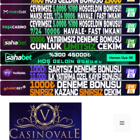
İçeriğe
atla
Menü