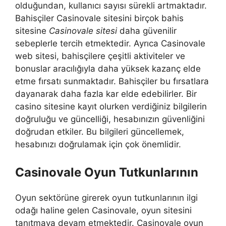
olduğundan, kullanıcı sayısı sürekli artmaktadır.
Bahisçiler Casinovale sitesini birçok bahis
sitesine
Casinovale sitesi
daha güvenilir
sebeplerle tercih etmektedir. Ayrıca Casinovale
web sitesi, bahisçilere çeşitli aktiviteler ve
bonuslar aracılığıyla daha yüksek kazanç elde
etme fırsatı sunmaktadır. Bahisçiler bu fırsatlara
dayanarak daha fazla kar elde edebilirler. Bir
casino sitesine kayıt olurken verdiğiniz bilgilerin
doğruluğu ve güncelliği, hesabınızın güvenliğini
doğrudan etkiler. Bu bilgileri güncellemek,
hesabınızı doğrulamak için çok önemlidir.
Casinovale Oyun Tutkunlarının
Oyun sektörüne girerek oyun tutkunlarının ilgi
odağı haline gelen Casinovale, oyun sitesini
tanıtmaya devam etmektedir. Casinovale oyun