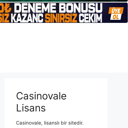
Casinovale
Lisans
Casinovale, lisanslı bir sitedir.