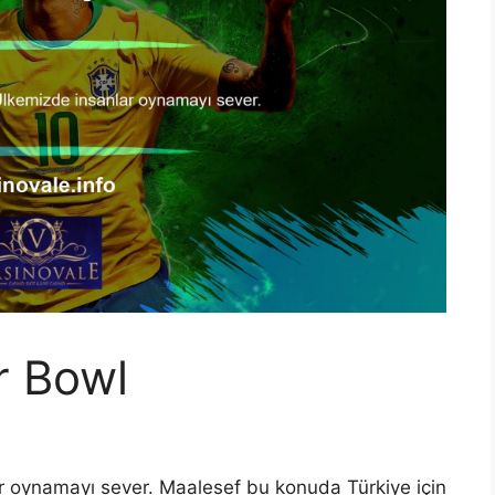
r Bowl
r oynamayı sever. Maalesef bu konuda Türkiye için