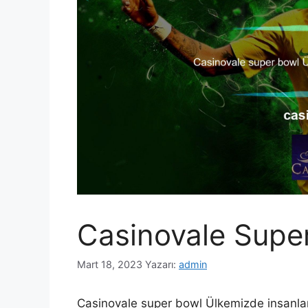
Casinovale Supe
Mart 18, 2023
Yazarı:
admin
Casinovale super bowl Ülkemizde insanla