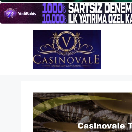
İçeriğe
atla