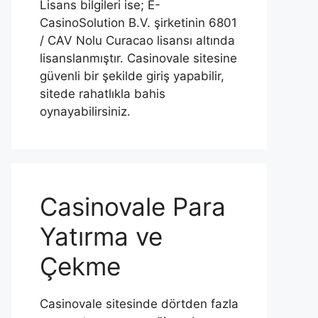
Lisans bilgileri ise; E-
CasinoSolution B.V. şirketinin 6801
/ CAV Nolu Curacao lisansı altında
lisanslanmıştır. Casinovale sitesine
güvenli bir şekilde giriş yapabilir,
sitede rahatlıkla bahis
oynayabilirsiniz.
Casinovale Para
Yatırma ve
Çekme
Casinovale sitesinde dörtden fazla