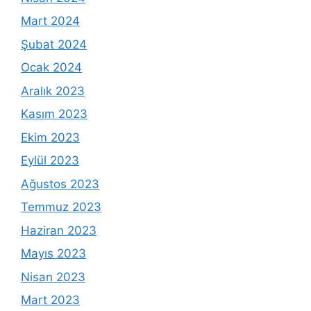
Mart 2024
Şubat 2024
Ocak 2024
Aralık 2023
Kasım 2023
Ekim 2023
Eylül 2023
Ağustos 2023
Temmuz 2023
Haziran 2023
Mayıs 2023
Nisan 2023
Mart 2023