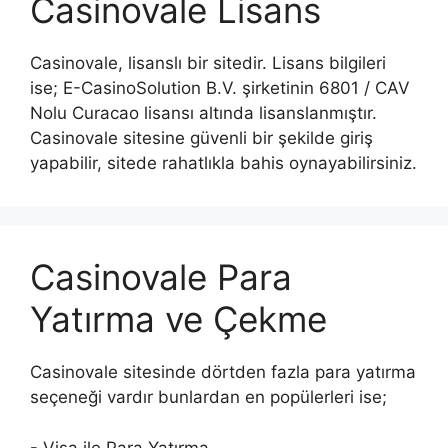
Casinovale Lisans
Casinovale, lisanslı bir sitedir. Lisans bilgileri
ise; E-CasinoSolution B.V. şirketinin 6801 / CAV
Nolu Curacao lisansı altında lisanslanmıştır.
Casinovale sitesine güvenli bir şekilde giriş
yapabilir, sitede rahatlıkla bahis oynayabilirsiniz.
Casinovale Para
Yatırma ve Çekme
Casinovale sitesinde dörtden fazla para yatırma
seçeneği vardır bunlardan en popülerleri ise;
- Visa ile Para Yatırma