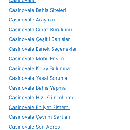
Casinovale
Casinovale Bahis Siteleri
Casinovale Arayüzü
Casinovale Cihaz Kurulumu
Casinovale Çeşitli Bahisler
Casinovale Esnek Seçenekler
Casinovale Mobil Erişim
Casinovale Kolay Bulunma
Casinovale Yasal Sorunlar
Casinovale Bahis Yapma
Casinovale Hızlı Güncelleme
Casinovale Ehliyet Sistemi
Casinovale Çevrim Şartları
Casinovale Son Adres