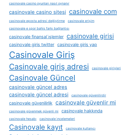
casinovale casino oyunları nasıl oynanır
casinovale com
casinovale casino sitesi
casinovale eposta adresi değiştirme
casinovale erişim
casinovale e spor bahis farkı bağlantısı
casinovale girisi
casinovale finansal i̇şlemler
casinovale giris twitter
casinovale giris yap
Casinovale Giriş
Casinovale giriş adresi
casinovale girişleri
Casinovale Güncel
casinovale güncel adres
casinovale güncel adresi
casinovale güvenilirdir
casinovale güvenlir mi
casinovale güvenilirlik
casinovale hakkında
casinovale güvenmek güvenli mi
casinovale hesabı
casinovale i̇ncelemeleri
Casinovale kayıt
casinovale kullanıcı