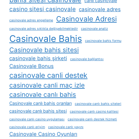
canli casinovale
casino sitesi casinovale
casinovale adres
Casinovale Adresi
casinovale adres engelleme
casinovale adres sıklıkla değişebilmektedir
casinovale analiz
Casinovale Bahis
casinovale bahis formu
Casinovale bahis sitesi
casinovale bahis şirketi
casinovale bağlantısı
Casinovale Bonus
casinovale canli destek
casinovale canli maç izle
casinovale canlı bahis
Casinovale canlı bahis oranları
casinovale canlı bahis siteleri
casinovale canlı bahis sitesi
casinovale canlı casino kalitesi
casinovale canlı casino uygulaması
casinovale canlı destek hizmeti
casinovale canlı erişim
casinovale canlı yayını
Casinovale Casino Oyunları