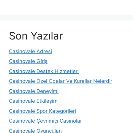
Son Yazılar
Casinovale Adresi
Casinovale Giriş
Casinovale Destek Hizmetleri
Casinovale Özel Odalar Ve Kurallar Nelerdir
Casinovale Deneyimi
Casinovale Etkileşim
Casinovale Spor Kategorileri
Casinovale Çevrimiçi Casinolar
Casinovale Oyuncuları