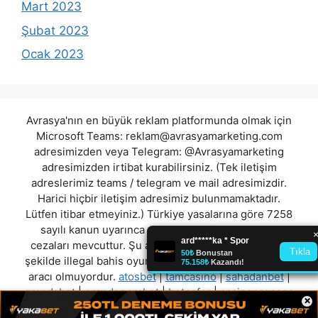
Mart 2023
Şubat 2023
Ocak 2023
Avrasya'nın en büyük reklam platformunda olmak için
Microsoft Teams:
reklam@avrasyamarketing.com
adresimizden veya Telegram: @Avrasyamarketing
adresimizden irtibat kurabilirsiniz. (Tek iletişim
adreslerimiz teams / telegram ve mail adresimizdir.
Harici hiçbir iletişim adresimiz bulunmamaktadır.
Lütfen itibar etmeyiniz.) Türkiye yasalarına göre 7258
sayılı kanun uyarınca yasa dışı bahis oynamanın
cezaları mevcuttur. Şu an bulunduğunuz site hiç bir
şekilde illegal bahis oyunları oynatmıyor ve oynamaya
aracı olmuyordur.
atosbet
|
tamcasino
|
sahadanbet
|
grandsbet
|
grandoperabet
|
betosfer
|
casinoprenses
×
|
matixbet