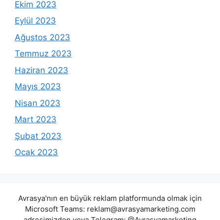
Ekim 2023
Eylül 2023
Ağustos 2023
Temmuz 2023
Haziran 2023
Mayıs 2023
Nisan 2023
Mart 2023
Şubat 2023
Ocak 2023
Avrasya'nın en büyük reklam platformunda olmak için
Microsoft Teams:
reklam@avrasyamarketing.com
adresimizden veya Telegram: @Avrasyamarketing