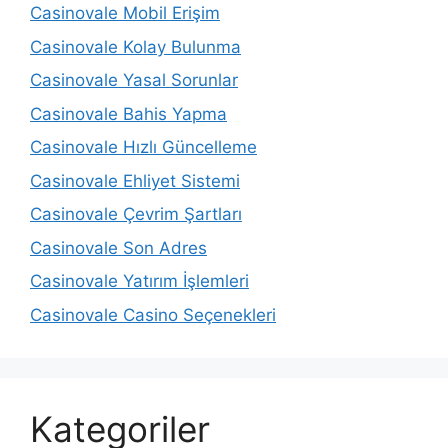
Casinovale Mobil Erişim
Casinovale Kolay Bulunma
Casinovale Yasal Sorunlar
Casinovale Bahis Yapma
Casinovale Hızlı Güncelleme
Casinovale Ehliyet Sistemi
Casinovale Çevrim Şartları
Casinovale Son Adres
Casinovale Yatırım İşlemleri
Casinovale Casino Seçenekleri
Kategoriler