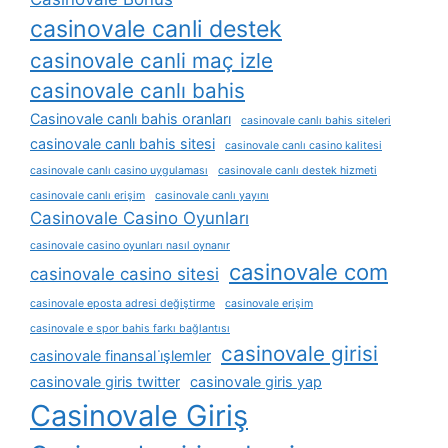
casinovale canli destek
casinovale canli maç izle
casinovale canlı bahis
Casinovale canlı bahis oranları
casinovale canlı bahis siteleri
casinovale canlı bahis sitesi
casinovale canlı casino kalitesi
casinovale canlı casino uygulaması
casinovale canlı destek hizmeti
casinovale canlı erişim
casinovale canlı yayını
Casinovale Casino Oyunları
casinovale casino oyunları nasıl oynanır
casinovale com
casinovale casino sitesi
casinovale eposta adresi değiştirme
casinovale erişim
casinovale e spor bahis farkı bağlantısı
casinovale girisi
casinovale finansal i̇şlemler
casinovale giris twitter
casinovale giris yap
Casinovale Giriş