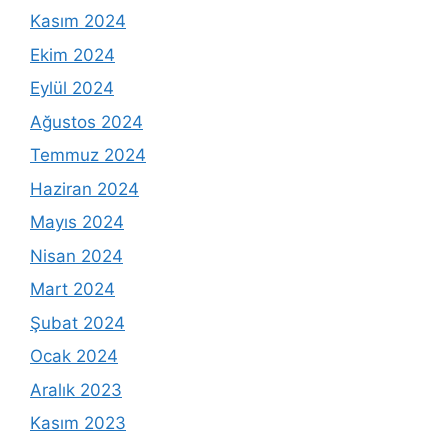
Kasım 2024
Ekim 2024
Eylül 2024
Ağustos 2024
Temmuz 2024
Haziran 2024
Mayıs 2024
Nisan 2024
Mart 2024
Şubat 2024
Ocak 2024
Aralık 2023
Kasım 2023