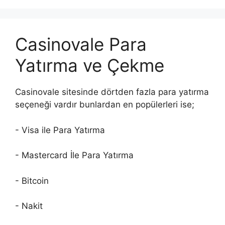
Casinovale Para
Yatırma ve Çekme
Casinovale sitesinde dörtden fazla para yatırma
seçeneği vardır bunlardan en popülerleri ise;
- Visa ile Para Yatırma
- Mastercard İle Para Yatırma
- Bitcoin
- Nakit