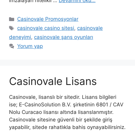
imzalayan nitelikli …
Devamını oku…
Kategoriler
Casinovale Promosyonlar
Etiketler
casinovale casino sitesi
,
casinovale
deneyimi
,
casinovale şans oyunları
Yorum yap
Casinovale Lisans
Casinovale, lisanslı bir sitedir. Lisans bilgileri
ise; E-CasinoSolution B.V. şirketinin 6801 / CAV
Nolu Curacao lisansı altında lisanslanmıştır.
Casinovale sitesine güvenli bir şekilde giriş
yapabilir, sitede rahatlıkla bahis oynayabilirsiniz.