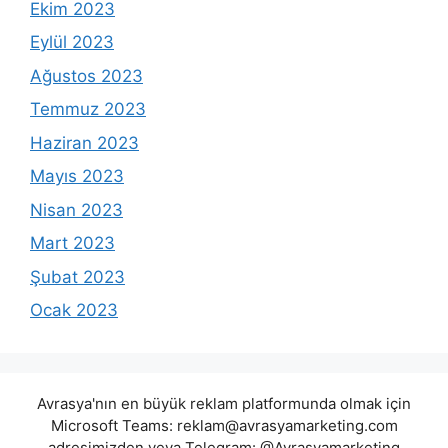
Ekim 2023
Eylül 2023
Ağustos 2023
Temmuz 2023
Haziran 2023
Mayıs 2023
Nisan 2023
Mart 2023
Şubat 2023
Ocak 2023
Avrasya'nın en büyük reklam platformunda olmak için
Microsoft Teams:
reklam@avrasyamarketing.com
adresimizden veya Telegram: @Avrasyamarketing