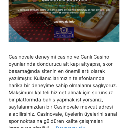
Casinovale deneyimi casino ve Canlı Casino
oyunlarında dondurucu alt kapı altyapısı, skor
basamağında sitenin en önemli artı olarak
yazılmıştır. Kullanıcılarımızın telefonlarında
harika bir deneyime sahip olmalarını sağlıyoruz.
Maksimum kaliteli hizmet almak için sorunsuz
bir platformda bahis yapmak istiyorsanız,
sayfalarımızdan bir Casinovale mevcut adresi
alabilirsiniz. Casinovale, üyelerin üyelerini sanal
spor noktasına güldüren kalite çalışmaları