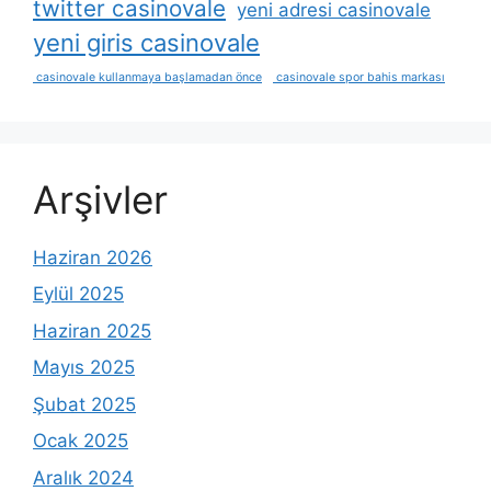
twitter casinovale
yeni adresi casinovale
yeni giris casinovale
casinovale kullanmaya başlamadan önce
casinovale spor bahis markası
Arşivler
Haziran 2026
Eylül 2025
Haziran 2025
Mayıs 2025
Şubat 2025
Ocak 2025
Aralık 2024